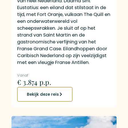
van heel Nederland. Daarna Sint
st
Eustatius: een eiland dat stilstaat in de
ka
tijd, met Fort Oranje, vulkaan The Quill en
ko
een onderwaterwereld vol
Wa
scheepswrakken. Je sluit af op het
ve
strand van Saint Martin en de
vo
gastronomische verfijning van het
zel
Franse Grand Case. Eilandhoppen door
Caribisch Nederland op zijn veelzijdigst
Va
met een vleugje Franse Antillen.
€
Vanaf
€ 3.874 p.p.
Bekijk deze reis