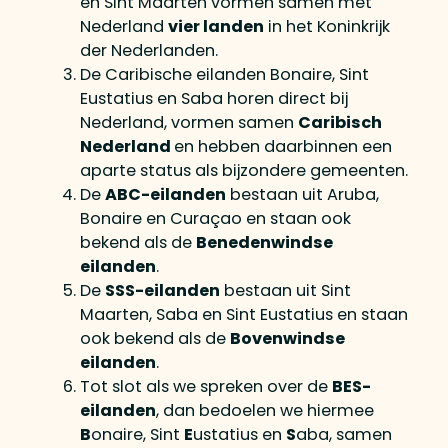
en Sint Maarten vormen samen met
Nederland
vier landen
in het Koninkrijk
der Nederlanden.
De Caribische eilanden Bonaire, Sint
Eustatius en Saba horen direct bij
Nederland, vormen samen
Caribisch
Nederland
en hebben daarbinnen een
aparte status als bijzondere gemeenten.
De
ABC-eilanden
bestaan uit Aruba,
Bonaire en Curaçao en staan ook
bekend als de
Benedenwindse
eilanden
.
De
SSS-eilanden
bestaan uit Sint
Maarten, Saba en Sint Eustatius en staan
ook bekend als de
Bovenwindse
eilanden
.
Tot slot als we spreken over de
BES-
eilanden
, dan bedoelen we hiermee
B
onaire, Sint
E
ustatius en
S
aba, samen