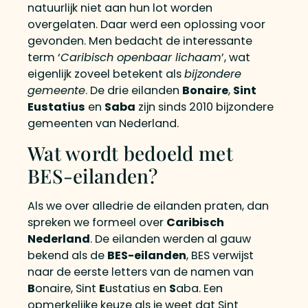
natuurlijk niet aan hun lot worden
overgelaten. Daar werd een oplossing voor
gevonden. Men bedacht de interessante
term ‘
Caribisch openbaar lichaam
’, wat
eigenlijk zoveel betekent als
bijzondere
gemeente
. De drie eilanden
Bonaire
,
Sint
Eustatius
en
Saba
zijn sinds 2010 bijzondere
gemeenten van Nederland.
Wat wordt bedoeld met
BES-eilanden?
Als we over alledrie de eilanden praten, dan
spreken we formeel over
Caribisch
Nederland
. De eilanden werden al gauw
bekend als de
BES-eilanden
, BES verwijst
naar de eerste letters van de namen van
B
onaire, Sint
E
ustatius en
S
aba. Een
opmerkelijke keuze als je weet dat Sint