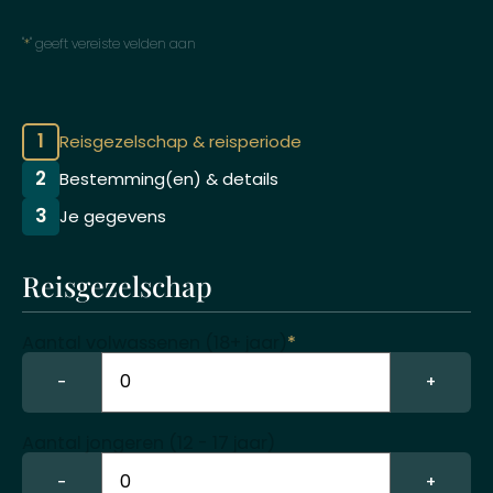
"
*
" geeft vereiste velden aan
1
Reisgezelschap & reisperiode
2
Bestemming(en) & details
3
Je gegevens
Reisgezelschap
Aantal volwassenen (18+ jaar)
*
−
+
Aantal jongeren (12 - 17 jaar)
−
+