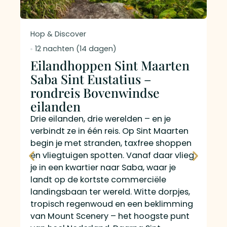
Hop & Discover
Fr
12 nachten (14 dagen)
1
Eilandhoppen Sint Maarten
R
Saba Sint Eustatius –
e
rondreis Bovenwindse
B
eilanden
Dr
ei
Drie eilanden, drie werelden – en je
Ar
verbindt ze in één reis. Op Sint Maarten
wi
begin je met stranden, taxfree shoppen
de
en vliegtuigen spotten. Vanaf daar vlieg
Na
je in een kwartier naar Saba, waar je
kl
landt op de kortste commerciële
ee
landingsbaan ter wereld. Witte dorpjes,
bi
tropisch regenwoud en een beklimming
me
van Mount Scenery – het hoogste punt
sl