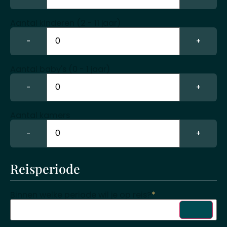
Aantal kinderen (2 - 11 jaar)
−
+
Aantal baby's (0 - 1 jaar)
−
+
Aantal kamers
−
+
Reisperiode
Binnen welke periode wil je op reis?
*