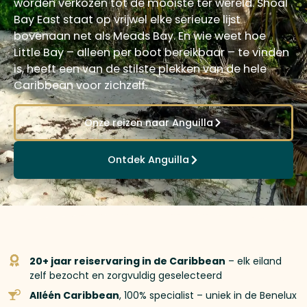
worden verkozen tot de mooiste ter wereld. Shoal
Bay East staat op vrijwel elke serieuze lijst
bovenaan net als Meads Bay. En wie weet hoe
Little Bay – alleen per boot bereikbaar – te vinden
is, heeft een van de stilste plekken van de hele
Caribbean voor zichzelf.
Onze reizen naar Anguilla
Ontdek Anguilla
20+ jaar reiservaring in de Caribbean
– elk eiland
zelf bezocht en zorgvuldig geselecteerd
Alléén Caribbean
, 100% specialist – uniek in de Benelux