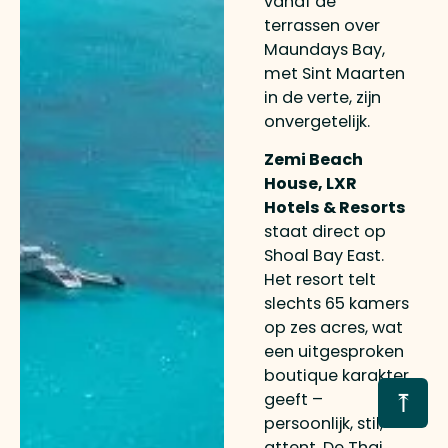
vanaf de
terrassen over
Maundays Bay,
met Sint Maarten
in de verte, zijn
onvergetelijk.
Zemi Beach
House, LXR
Hotels & Resorts
staat direct op
Shoal Bay East.
Het resort telt
slechts 65 kamers
op zes acres, wat
een uitgesproken
boutique karakter
⤒
geeft –
persoonlijk, stil,
attent. De Thai