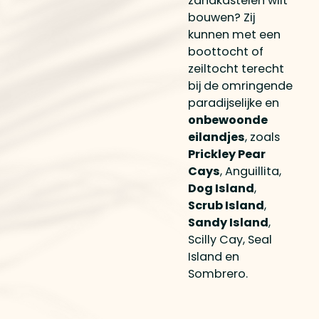
zandkastelen wilt
bouwen? Zij
kunnen met een
boottocht of
zeiltocht terecht
bij de omringende
paradijselijke en
onbewoonde
eilandjes
, zoals
Prickley Pear
Cays
, Anguillita,
Dog Island
,
Scrub Island
,
Sandy Island
,
Scilly Cay, Seal
Island en
Sombrero.