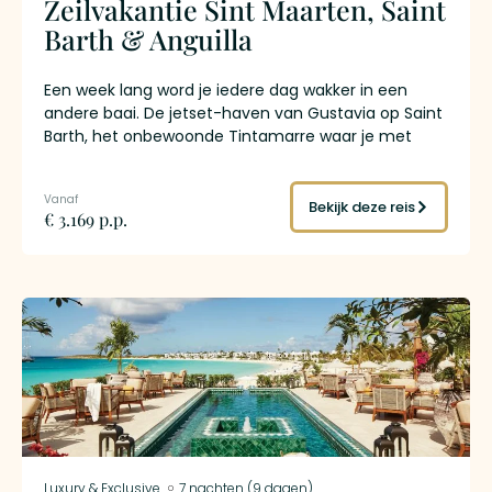
Zeilvakantie Sint Maarten, Saint
Barth & Anguilla
Een week lang word je iedere dag wakker in een
andere baai. De jetset-haven van Gustavia op Saint
Barth, het onbewoonde Tintamarre waar je met
zeeschildpadden snorkelt, de stille stranden van
Anguilla waar het zand zo fijn is dat het onder je
voeten verdwijnt. Tussendoor anker je bij afgelegen
Bekijk deze reis
€ 3.169 p.p.
baaien met alleen een catamaran en een schipper
die de route kent. Drie eilanden, drie werelden,
verbonden door een luxe catamaran met
bemanning die vaart en kookt terwijl jij de
Bovenwindse Eilanden ontdekt. Geen zeilervaring
nodig.
Luxury & Exclusive
7 nachten (9 dagen)