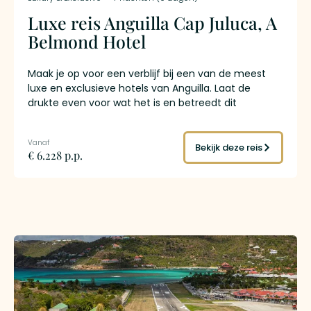
Luxe reis Anguilla Cap Juluca, A
Belmond Hotel
Maak je op voor een verblijf bij een van de meest
luxe en exclusieve hotels van Anguilla. Laat de
drukte even voor wat het is en betreedt dit
paradijselijke eiland met een van de beste luxe
resorts in de Caribbean. Direct gelegen aan de
prachtige witte zandstranden aan de zuidwestkust
Bekijk deze reis
€ 6.228 p.p.
van het eiland. Schitterende witte gebouwen
begroeid met kleurrijke tropische bloemen steken
prachtig af tegen de azuurblauwe kleur van de
Caribische Zee. Pure verfijning en elegantie in de
zuiverste vorm.