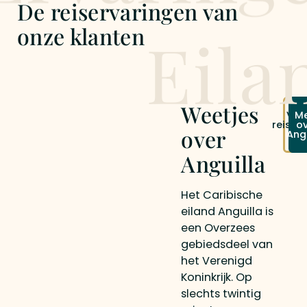
De reiservaringen van
kilometer lang waar Shoal Bay, Meads Bay en
Rendezvous Bay strijden om de titel van mooiste
onze klanten
Eila
strand ter wereld. Terug per semi-privé speedboat
naar de jachthaven van Sint Maarten.
Weetjes
Vra
M
reisvo
o
over
Ang
aa
Anguilla
Het Caribische
eiland Anguilla is
een Overzees
gebiedsdeel van
het Verenigd
Koninkrijk. Op
slechts twintig