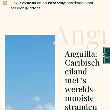
Ook
’s avonds
en op
zaterdag
bereikbaar voor
persoonlijk advies
Angu
Anguilla:
Ont
Ang
Angu
F
Caribisch
eiland
met ’s
werelds
mooiste
stranden