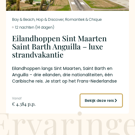
Bay & Beach
,
Hop & Discover
,
Romantiek & Chique
12 nachten (14 dagen)
Eilandhoppen Sint Maarten
Saint Barth Anguilla – luxe
strandvakantie
Eilandhoppen langs Sint Maarten, Saint Barth en
Anguilla – drie eilanden, drie nationaliteiten, één
Caribische reis. Je start op het Frans-Nederlandse
Sint Maarten, waar Orient Bay, de culinaire
hoofdstad Grand Case en de markt van Marigot de
toon zetten. Per korte vlucht vanaf L’Espérance
Bekijk deze reis
€ 4.384 p.p.
Ervaring
Airport land je twaalf minuten later op Saint Barth –
het mondaine eiland waar Gustavia’s jachthaven,
designerboetieks en de stranden van Saint Jean en
Colombier het goede leven definiëren. Vanuit Saint
Barth vlieg je naar Anguilla: een Brits eiland van 26