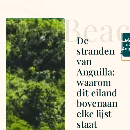
Bea
De
On
M
rei
o
stranden
Ang
na
Angu
van
Anguilla:
waarom
dit eiland
bovenaan
elke lijst
staat