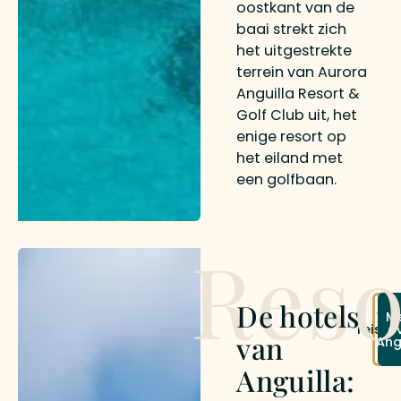
oostkant van de
baai strekt zich
het uitgestrekte
terrein van Aurora
Anguilla Resort &
Golf Club uit, het
enige resort op
het eiland met
een golfbaan.
Reso
De hotels
Vr
M
reisvo
o
van
Ang
a
Anguilla: