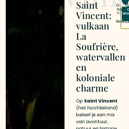
Saint
Onze 
Meer
naar 
Vincent:
Vince
Gren
d
Grena
vulkaan
La
Soufrière,
watervallen
en
koloniale
charme
Op
Saint Vincent
(het hoofdeiland)
beleef je een mix
van avontuur,
natuur en historie.