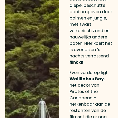
diepe, beschutte
baai omgeven door
palmen en jungle,
met zwart
vulkanisch zand en
nauwelijks andere
boten. Hier koelt het
’s avonds en ’s
nachts verrassend
flink af.
Even verderop ligt
Wallilabou Bay
,
het decor van
Pirates of the
Caribbean –
herkenbaar aan de
restanten van de
filmset die er nog