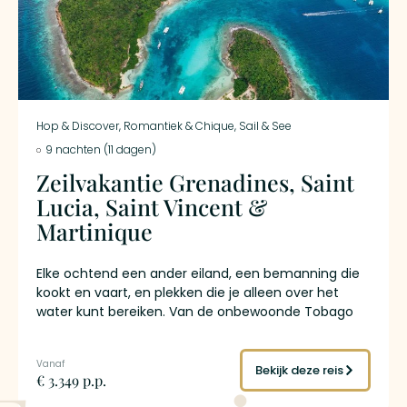
Hop & Discover
,
Romantiek & Chique
,
Sail & See
9 nachten (11 dagen)
Zeilvakantie Grenadines, Saint
Lucia, Saint Vincent &
Martinique
Elke ochtend een ander eiland, een bemanning die
kookt en vaart, en plekken die je alleen over het
water kunt bereiken. Van de onbewoonde Tobago
Cays waar je tussen zeeschildpadden snorkelt, via
het groene Saint Vincent naar de iconische Pitons
van Saint Lucia die langzaam boven de horizon
Bekijk deze reis
€ 3.349 p.p.
verschijnen. Aan boord is alles geregeld – jij leunt