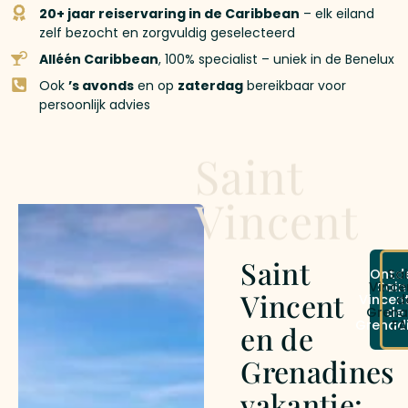
20+ jaar reiservaring in de Caribbean
– elk eiland
zelf bezocht en zorgvuldig geselecteerd
Alléén Caribbean
, 100% specialist – uniek in de Benelux
Ook
’s avonds
en op
zaterdag
bereikbaar voor
persoonlijk advies
Saint
Vincent
Saint
Ontd
Sa
Vince
Sain
Vincent
Vincen
d
Grena
de
Grenad
F
en de
Grenadines
vakantie: