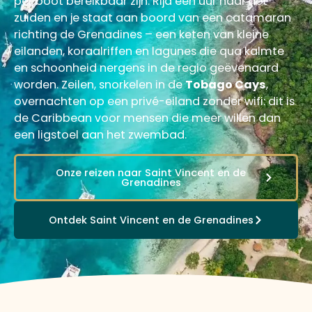
per boot bereikbaar zijn. Rijd een uur naar het
zuiden en je staat aan boord van een catamaran
richting de Grenadines – een keten van kleine
eilanden, koraalriffen en lagunes die qua kalmte
en schoonheid nergens in de regio geëvenaard
worden. Zeilen, snorkelen in de
Tobago Cays
,
overnachten op een privé-eiland zonder wifi: dit is
de Caribbean voor mensen die meer willen dan
een ligstoel aan het zwembad.
Onze reizen naar Saint Vincent en de
Grenadines
Ontdek Saint Vincent en de Grenadines