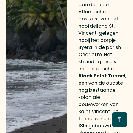
aan de ruige
Atlantische
oostkust van het
hoofdeiland St.
Vincent, gelegen
nabij het dorpje
Byera in de parish
Charlotte. Het
strand ligt naast
het historische
Black Point Tunnel
,
een van de oudste
nog bestaande
koloniale
bouwwerken van
Saint Vincent. De
⤒
tunnel werd rond
1815 gebouwd door
slaven, en diende