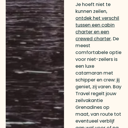
Je hoeft niet te
kunnen zeilen,
ontdek het verschil
tussen een cabin
charter en een
crewed charter
. De
meest
comfortabele optie
voor niet-zeilers is
een luxe
catamaran met
schipper en crew: jij
geniet, zij varen. Bay
Travel regelt jouw
zeilvakantie
Grenadines op
maat, van route tot
eventueel verblijf
aan wal voor of na