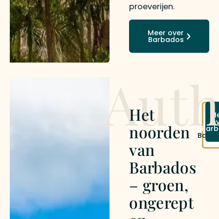
proeverijen.
Meer over
Barbados
Auth
Het
On
M
reiz
o
noorden
Bar
na
Barb
van
Barbados
– groen,
ongerept