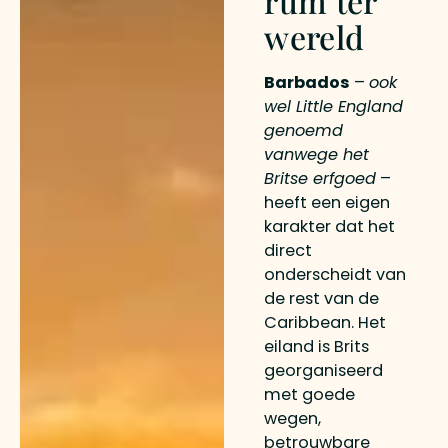
rum ter
wereld
Barbados
–
ook
wel Little England
genoemd
vanwege het
Britse erfgoed
–
heeft een eigen
karakter dat het
direct
onderscheidt van
de rest van de
Caribbean. Het
eiland is Brits
georganiseerd
met goede
wegen,
betrouwbare