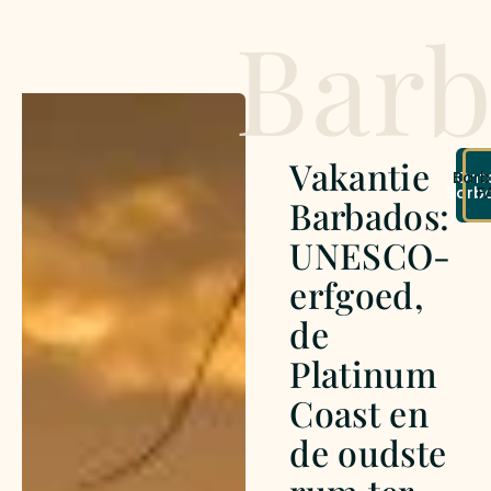
Bar
Vakantie
Bar
Ont
Barb
F
Barbados:
UNESCO-
erfgoed,
de
Platinum
Coast en
de oudste