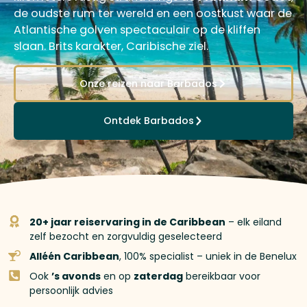
de oudste rum ter wereld en een oostkust waar de
Atlantische golven spectaculair op de kliffen
slaan. Brits karakter, Caribische ziel.
Onze reizen naar Barbados
Ontdek Barbados
20+ jaar reiservaring in de Caribbean
– elk eiland
zelf bezocht en zorgvuldig geselecteerd
Alléén Caribbean
, 100% specialist – uniek in de Benelux
Ook
’s avonds
en op
zaterdag
bereikbaar voor
persoonlijk advies