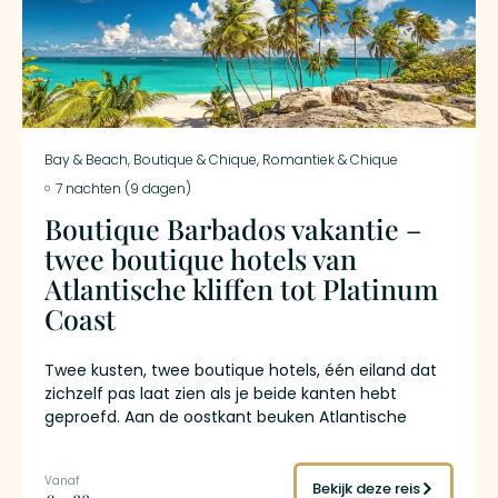
Bay & Beach
,
Boutique & Chique
,
Romantiek & Chique
7 nachten (9 dagen)
Boutique Barbados vakantie –
twee boutique hotels van
Atlantische kliffen tot Platinum
Coast
Twee kusten, twee boutique hotels, één eiland dat
zichzelf pas laat zien als je beide kanten hebt
geproefd. Aan de oostkant beuken Atlantische
golven tegen steile kliffen en rotsen bij het
vissersdorp Bathsheba. Aan de westkant kabbelt
kalm turquoise Caribisch zeewater over witte
Bekijk deze reis