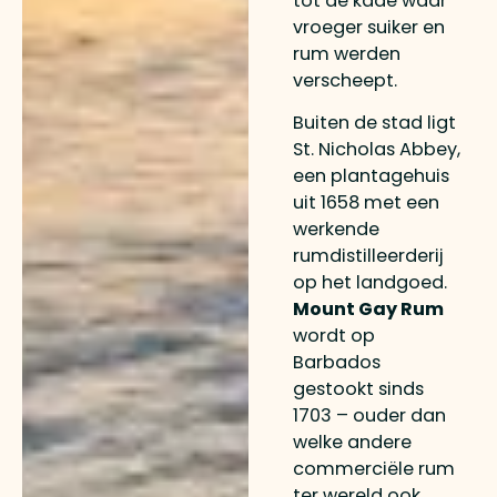
tot de kade waar
vroeger suiker en
rum werden
verscheept.
Buiten de stad ligt
St. Nicholas Abbey,
een plantagehuis
uit 1658 met een
werkende
rumdistilleerderij
op het landgoed.
Mount Gay Rum
wordt op
Barbados
gestookt sinds
1703 – ouder dan
welke andere
commerciële rum
ter wereld ook.