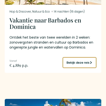
Hop & Discover
,
Natuur & Eco
14 nachten (16 dagen)
Vakantie naar Barbados en
Dominica
Ontdek het beste van twee werelden in 2 weken:
zonovergoten stranden en cultuur op Barbados en
ongerepte jungle en watervallen op Dominica.
Verblijf in stijlvolle accommodaties, geniet van
vrijheid met je huurauto en beleef een onvergetelijk
Caribisch avontuur.
Bekijk deze reis
€ 4.889 p.p.