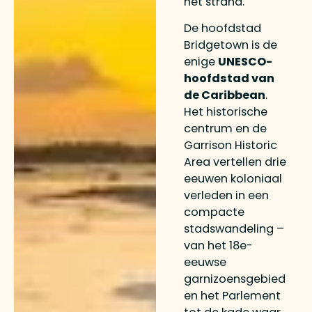
het strand.
De hoofdstad
Bridgetown is de
enige
UNESCO-
hoofdstad van
de Caribbean
.
Het historische
centrum en de
Garrison Historic
Area vertellen drie
eeuwen koloniaal
verleden in een
compacte
stadswandeling –
van het 18e-
eeuwse
garnizoensgebied
en het Parlement