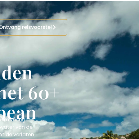
Ontvang reisvoorstel
nden
 met 60+
bbean
Ruim zestig
e water van de
ot de verlaten