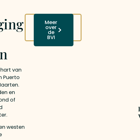
ging
Vraag
Meer
reisvoorstel
over
aan
de
BVI
en
 hart van
n Puerto
Maarten.
den en
ond of
d
er.
ten westen
e