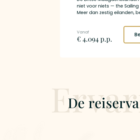
niet voor niets — the Sailing
Meer dan zestig eilanden, b
constante passaatwinden e
dat je je volgende bestemmi
horizon ziet liggen. Tijdens 
Be
€ 4.094 p.p.
Britse Maagdeneilanden ont
de enige manier die recht 
schoonheid: vanaf het wate
luxe catamaran met bemann
Ervar
De reiserva