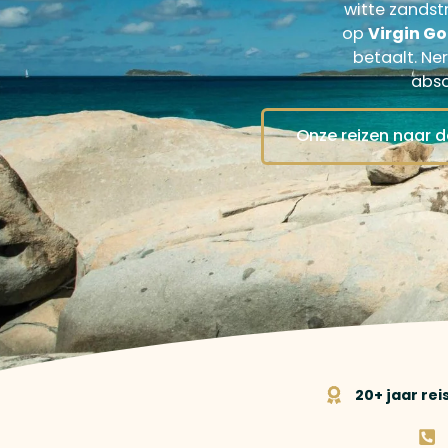
witte zands
op
Virgin G
betaalt. Ne
abso
Onze reizen naar 
20+ jaar re