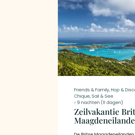
Friends & Family
,
Hop & Disc
Chique
,
Sail & See
9 nachten (11 dagen)
Zeilvakantie Bri
Maagdeneiland
De Britse Maagdeneilanden