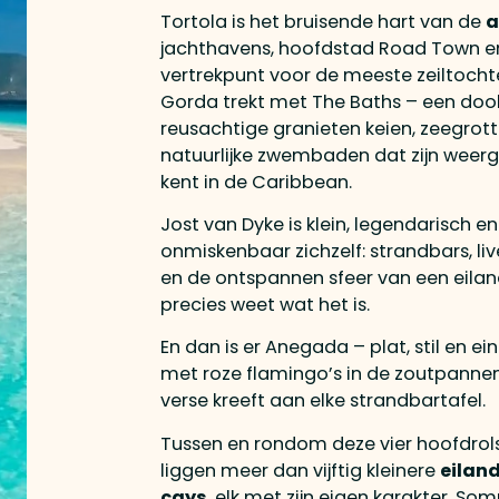
Tortola is het bruisende hart van de
a
jachthavens, hoofdstad Road Town e
vertrekpunt voor de meeste zeiltochte
Gorda trekt met The Baths – een doo
reusachtige granieten keien, zeegrot
natuurlijke zwembaden dat zijn weerg
kent in de Caribbean.
Jost van Dyke is klein, legendarisch en
onmiskenbaar zichzelf: strandbars, li
en de ontspannen sfeer van een eilan
precies weet wat het is.
En dan is er Anegada – plat, stil en ei
met roze flamingo’s in de zoutpanne
verse kreeft aan elke strandbartafel.
Tussen en rondom deze vier hoofdrol
liggen meer dan vijftig kleinere
eilan
cays
, elk met zijn eigen karakter. Som