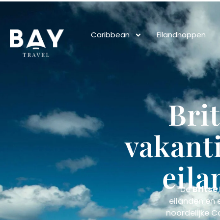
Caribbean
Eilandhoppen
Bri
vakanti
eila
De
Brits
eilanden en e
noordelijke 