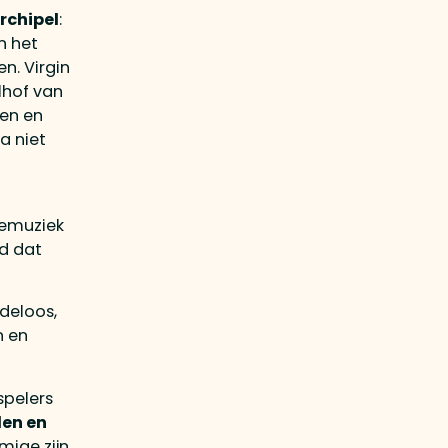
rchipel
:
n het
n. Virgin
lhof van
ten en
a niet
vemuziek
d dat
ndeloos,
n en
spelers
den en
mige zijn