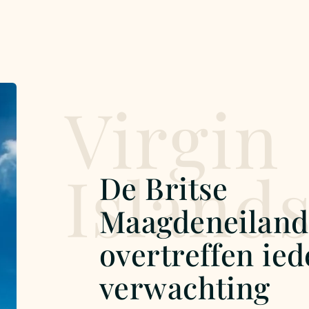
Virgin
Island
De Britse
Maagdeneilan
overtreffen ied
verwachting