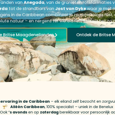
tranden van
Anegada
, van de granieten rotsformaties 
orda
tot de strandbars van
Jost van Dyke
waar je met n
rgens in de Caribbean combineer je zo moeiteloos rust,
lute natuur – en nergens ter wereld reilt en zeilt het zo 
de Britse Maagdeneilanden
Ontdek de Britse
iservaring in de Caribbean
– elk eiland zelf bezocht en zorgv
Alléén Caribbean
, 100% specialist – uniek in de Benelux
Ook
’s avonds
en op
zaterdag
bereikbaar voor persoonlijk a