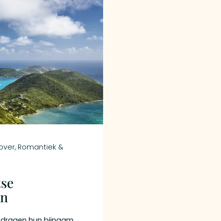
over
,
Romantiek &
tse
en
 dragen hun bijnaam