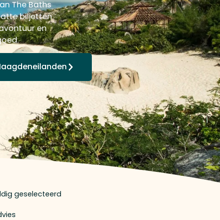
van The Baths
atte biljetten
 avontuur en
goed.
 Maagdeneilanden
uldig geselecteerd
dvies