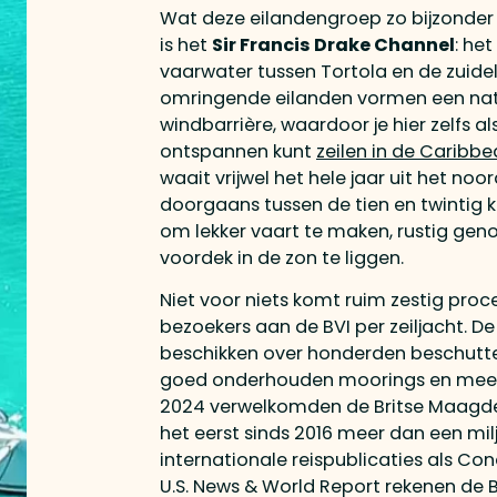
Wat deze eilandengroep zo bijzonder 
is het
Sir Francis Drake Channel
: he
vaarwater tussen Tortola en de zuideli
omringende eilanden vormen een natu
windbarrière, waardoor je hier zelfs a
ontspannen kunt
zeilen in de Caribb
waait vrijwel het hele jaar uit het noo
doorgaans tussen de tien en twintig
om lekker vaart te maken, rustig ge
voordek in de zon te liggen.
Niet voor niets komt ruim zestig proce
bezoekers aan de BVI per zeiljacht. De
beschikken over honderden beschutt
goed onderhouden moorings en meerd
2024 verwelkomden de Britse Maagd
het eerst sinds 2016 meer dan een mil
internationale reispublicaties als Co
U.S. News & World Report rekenen de 