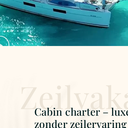
Zeilvak
Cabin charter – lux
zonder zeilervaring