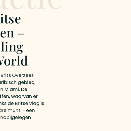
itse
en –
iling
World
 Brits Overzees
ribisch gebied,
an Miami. De
iffen, waarvan er
s de Britse vlag is
are munt – een
 nabijgelegen