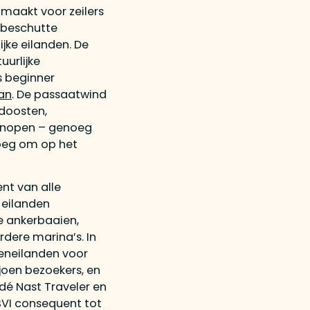
maakt voor zeilers
t beschutte
jke eilanden. De
urlijke
ls beginner
ean
. De passaatwind
rdoosten,
 knopen – genoeg
noeg om op het
nt van alle
 eilanden
e ankerbaaien,
ere marina’s. In
eneilanden voor
joen bezoekers, en
ndé Nast Traveler en
BVI consequent tot