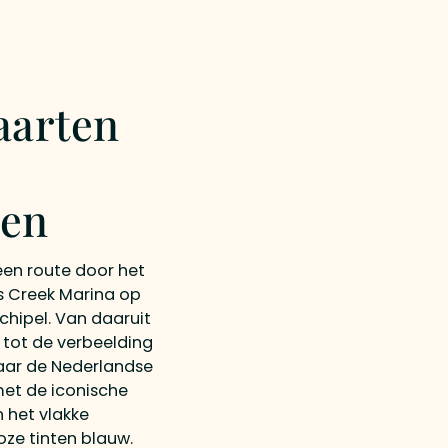
aarten
den
en route door het
es Creek Marina op
chipel. Van daaruit
n tot de verbeelding
aar de Nederlandse
met de iconische
 het vlakke
oze tinten blauw.