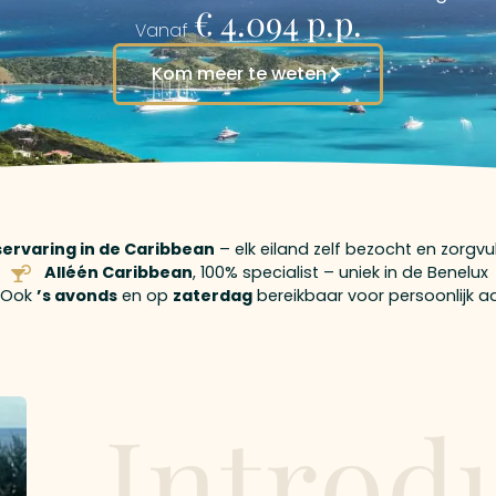
€ 4.094 p.p.
Vanaf
Kom meer te weten
iservaring in de Caribbean
– elk eiland zelf bezocht en zorgv
Alléén Caribbean
, 100% specialist – uniek in de Benelux
Ook
’s avonds
en op
zaterdag
bereikbaar voor persoonlijk a
Introd