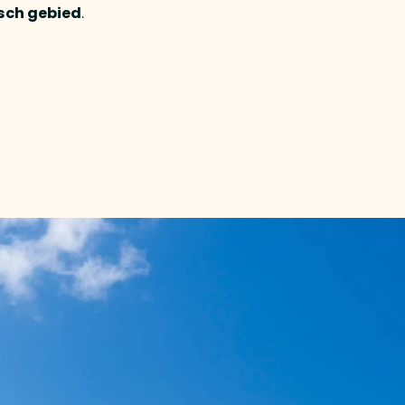
isch gebied
.