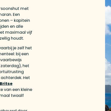
ersoonshut met
aran. Een
onen – kapitein
jden en alle
met maximaal vijf
zellig houdt.
arbij je zelf het
enteel: bij een
 vaarbewijs
 zaterdag), het
ortuitrusting
t achterdek. Het
Britse
xe van een kleine
imaal twaalf
 gebouwd door