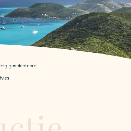
uldig geselecteerd
dvies
uctie