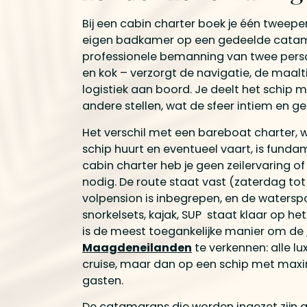
Bij een cabin charter boek je één tweep
eigen badkamer op een gedeelde catam
professionele bemanning van twee pers
en kok – verzorgt de navigatie, de maalti
logistiek aan boord. Je deelt het schip 
andere stellen, wat de sfeer intiem en ge
Het verschil met een bareboat charter, wa
schip huurt en eventueel vaart, is fundam
cabin charter heb je geen zeilervaring of
nodig. De route staat vast (zaterdag tot
volpension is inbegrepen, en de watersp
snorkelsets, kajak, SUP staat klaar op he
is de meest toegankelijke manier om de
Maagdeneilanden
te verkennen: alle lu
cruise, maar dan op een schip met max
gasten.
De catamarans die worden ingezet zijn