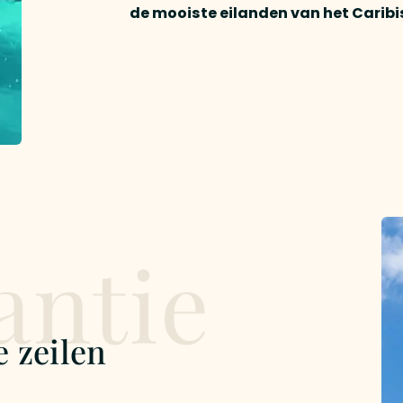
de mooiste eilanden van het Carib
antie
e zeilen