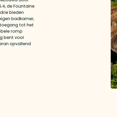
.4, de Fountaine
 drie bieden
 eigen badkamer,
toegang tot het
bbele romp
lig bent voor
aran opvallend