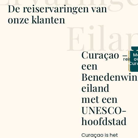
De reiservaringen van
Slagbaai. Korte vluchten verbinden de eilanden.
Boutique hotels vormen je uitvalsbasis. De rest
onze klanten
Eila
bepaal je zelf.
Curaçao –
Vr
M
reisvo
o
een
Cur
a
Benedenwin
eiland
met een
UNESCO-
hoofdstad
Curaçao is het