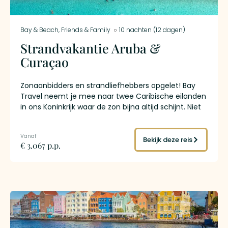
Bay & Beach
,
Friends & Family
10 nachten (12 dagen)
Strandvakantie Aruba &
Curaçao
Zonaanbidders en strandliefhebbers opgelet! Bay
Travel neemt je mee naar twee Caribische eilanden
in ons Koninkrijk waar de zon bijna altijd schijnt. Niet
voor niets worden de meeste zonuren op jaarbasis
toegeschreven aan deze twee eilanden. Deze reis
brengt je naar Aruba met zijn kilometerslange witte
Bekijk deze reis
€ 3.067 p.p.
zandstranden en naar Curaçao met zijn
romantische baaien en idyllische strandjes. Ga je
mee op strandvakantie Aruba & Curaçao?