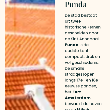
Punda
De stad bestaat
uit twee
historische kernen,
gescheiden door
de Sint Annabaai.
Punda
is de
oudste kant:
compact, druk en
vol geschiedenis.
De smalle
straatjes lopen
langs 17e- en 18e-
eeuwse panden,
het
Fort
Amsterdam
bewaakt de haven
en de
Mikvé