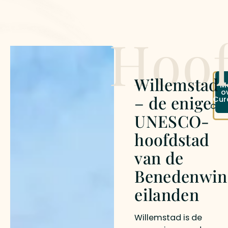
Hoof
Willemstad
On
M
rei
o
– de enige
Cur
na
Cur
UNESCO-
hoofdstad
van de
Benedenwin
eilanden
Willemstad is de