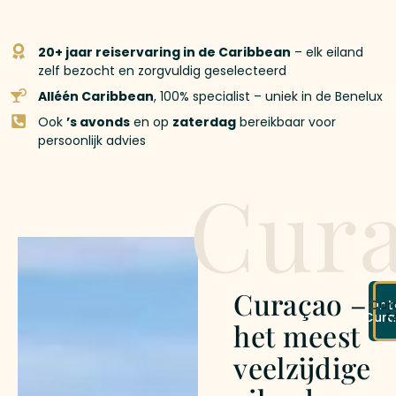
20+ jaar reiservaring in de Caribbean
– elk eiland
zelf bezocht en zorgvuldig geselecteerd
Alléén Caribbean
, 100% specialist – uniek in de Benelux
Ook
’s avonds
en op
zaterdag
bereikbaar voor
persoonlijk advies
Cur
Curaçao –
Ont
Cur
Cur
F
het meest
veelzijdige