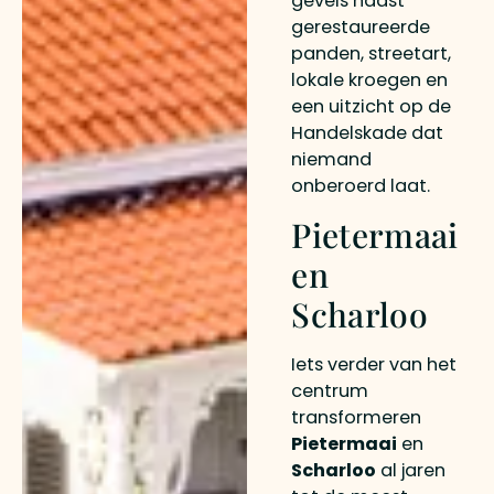
gevels naast
gerestaureerde
panden, streetart,
lokale kroegen en
een uitzicht op de
Handelskade dat
niemand
onberoerd laat.
Pietermaai
en
Scharloo
Iets verder van het
centrum
transformeren
Pietermaai
en
Scharloo
al jaren