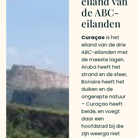
eiland van
de ABC-
eilanden
Curaçao
is het
eiland van de drie
ABC-eilanden
met
de meeste lagen.
Aruba heeft het
strand en de sfeer,
Bonaire heeft het
duiken en de
ongerepte natuur
– Curaçao heeft
beide, en voegt
daar een
hoofdstad bij die
zijn weerga niet