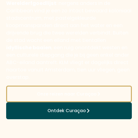
Werelderfgoedlijst
: nergens anders in de
Caribbean vind je een zo intact bewaard koloniaal
stadscentrum, met pastelgekleurde
koopmanspanden direct aan het water en een
drijvende brug die twee werelden verbindt. Buiten
de stad wacht een eiland met tientallen
idyllische baaien
, een ruig onontdekt westen en
een culturele diepgang die je bij geen enkel ander
ABC-eiland aantreft. KLM vliegt er dagelijks direct
naartoe vanuit Amsterdam, tien uur vliegen, geen
overstap.
Onze reizen naar Curaçao
Ontdek Curaçao