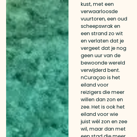
kust, met een
verwaarloosde
vuurtoren, een oud
scheepswrak en
een strand zo wit
en verlaten dat je
vergeet dat je nog
geen uur van de
bewoonde wereld
verwijderd bent.
nCuraçao is het
eiland voor
reizigers die meer
willen dan zon en
zee. Het is ook het
eiland voor wie
juist wél zon en zee
wil, maar dan met
een stad die meer