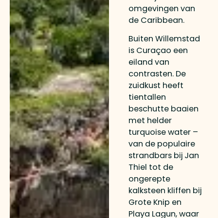
omgevingen van
de Caribbean.
Buiten Willemstad
is Curaçao een
eiland van
contrasten. De
zuidkust heeft
tientallen
beschutte baaien
met helder
turquoise water –
van de populaire
strandbars bij Jan
Thiel tot de
ongerepte
kalksteen kliffen bij
Grote Knip en
Playa Lagun, waar