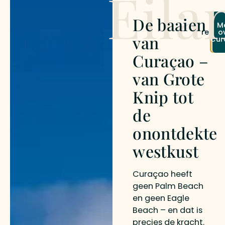
Eila
De baaien
Vr
M
reisvo
o
van
Cur
a
Curaçao –
van Grote
Knip tot
de
onontdekte
westkust
Curaçao heeft
geen Palm Beach
en geen Eagle
Beach – en dat is
precies de kracht.