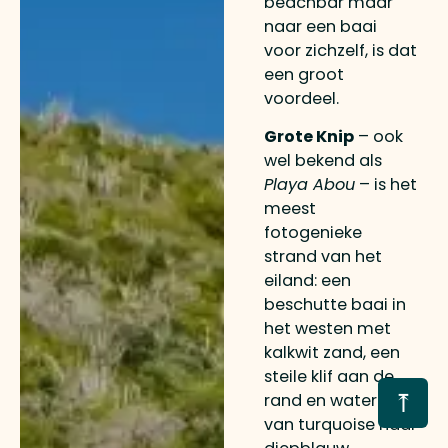
beachbar maar
naar een baai
voor zichzelf, is dat
een groot
voordeel.
Grote Knip
– ook
wel bekend als
Playa Abou
– is het
meest
fotogenieke
strand van het
eiland: een
beschutte baai in
het westen met
kalkwit zand, een
steile klif aan de
⤒
rand en water dat
van turquoise naar