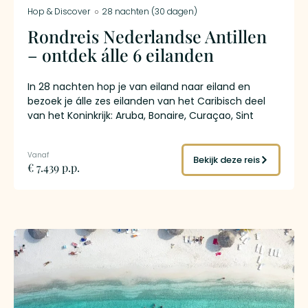
Hop & Discover
28 nachten (30 dagen)
Rondreis Nederlandse Antillen
– ontdek álle 6 eilanden
In 28 nachten hop je van eiland naar eiland en
bezoek je álle zes eilanden van het Caribisch deel
van het Koninkrijk: Aruba, Bonaire, Curaçao, Sint
Maarten, Saba en Sint Eustatius. Van de droge
kustlijnen en witte stranden in het zuiden tot
tropisch regenwoud en vulkanen in het noorden –
Bekijk deze reis
€ 7.439 p.p.
geen twee eilanden zijn hetzelfde. Deze individuele
rondreis Nederlandse Antillen is ontworpen voor
reizigers die meer willen dan zon alleen: cultuur,
natuur, historie en onderwateravontuur wisselen
elkaar af op een manier die alleen lukt als je ze
allemaal combineert.