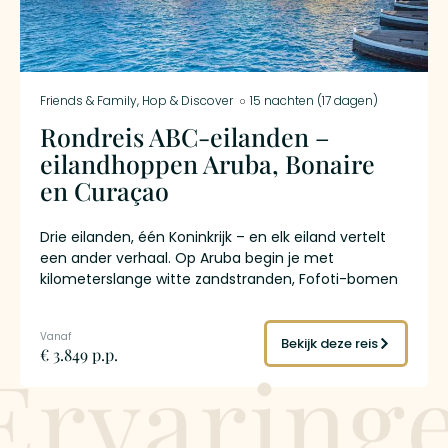
Friends & Family
,
Hop & Discover
15 nachten (17 dagen)
Rondreis ABC-eilanden –
eilandhoppen Aruba, Bonaire
en Curaçao
Drie eilanden, één Koninkrijk – en elk eiland vertelt
een ander verhaal. Op Aruba begin je met
kilometerslange witte zandstranden, Fofoti-bomen
en de woestijnachtige natuur van Arikok National
Park. Curaçao verrast met de kleurrijke Handelskade
van Willemstad, een UNESCO Werelderfgoed-
Bekijk deze reis
€ 3.849 p.p.
Ervaring
binnenstad, en idyllische baaien die je met de
huurauto ontdekt. Op Bonaire sluit je de rondreis
ABC-eilanden af in stilte: flamingo’s bij het
Pekelmeer, kantduiken langs het beschermde
koraalrif en de ruige natuur van Washington