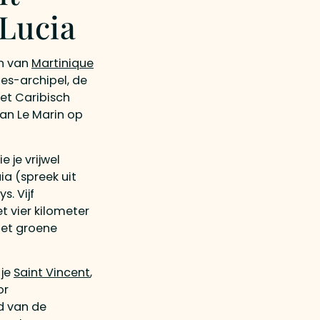
 Lucia
n van
Martinique
es-archipel, de
et Caribisch
van Le Marin op
 je vrijwel
ia (spreek uit
. Vijf
 vier kilometer
met groene
 je
Saint Vincent
,
or
nd van de