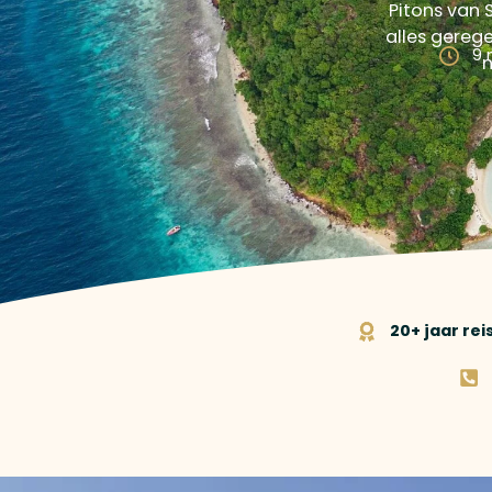
Pitons van 
alles gerege
9 
n
20+ jaar re