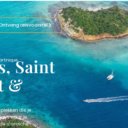
Ontvang reisvoorstel
, Saint
artinique
t &
plekken die je
ays waar je
 de iconische