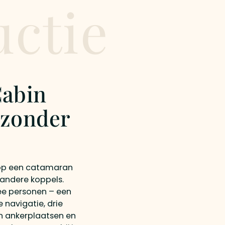
uctie
Cabin
 zonder
t op een catamaran
 andere koppels.
ee personen – een
e navigatie, drie
an ankerplaatsen en