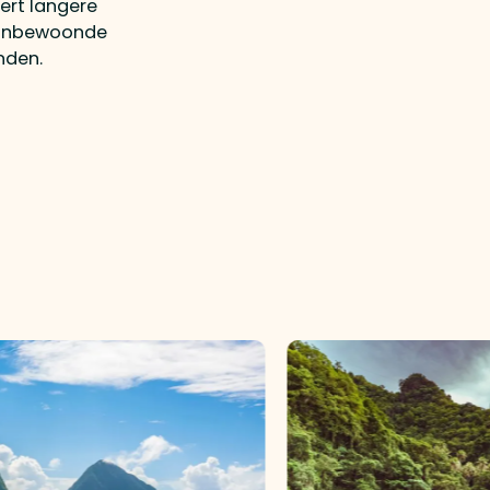
ert langere
 onbewoonde
nden.