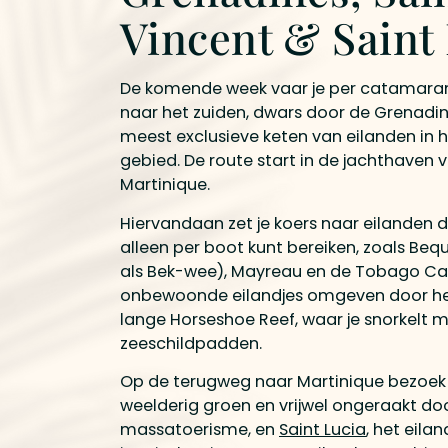
Vincent & Saint
De komende week vaar je per catamara
naar het zuiden, dwars door de Grenadin
meest exclusieve keten van eilanden in h
gebied. De route start in de jachthaven 
Martinique.
Hiervandaan zet je koers naar eilanden die
alleen per boot kunt bereiken, zoals Bequ
als Bek-wee), Mayreau en de Tobago Cays
onbewoonde eilandjes omgeven door het
lange Horseshoe Reef, waar je snorkelt 
zeeschildpadden.
Op de terugweg naar Martinique bezoek
weelderig groen en vrijwel ongeraakt do
massatoerisme, en
Saint Lucia
, het eila