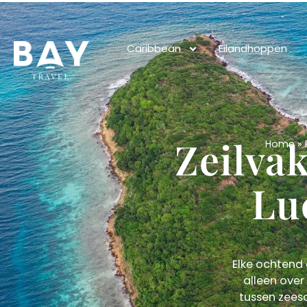
Caribbean
Eilandhoppen
Zeilva
Home
»
Lu
Elke ochtend 
alleen ove
tussen zeesc