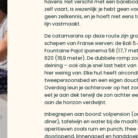
havens. Het verschil met een bareboat
zelf vaart, is wezenlijk: je hebt geen v
geen zeilkennis, en je hoeft niet eens 
lijn vastmaakt.
De catamarans op deze route zijn grot
schepen van Franse werven: de Bali 5.4
Fountaine Pajot Ipanema 58 (17,7 me
620 (18,9 meter). De dubbele romp z
deining – ook als je snel last hebt van 
hier weinig van. Elke hut heeft aircond
tweepersoonsbed en een eigen douche
Overdag leun je achterover op het zo
eet je aan dek terwijl de zon achter e
aan de horizon verdwijnt.
Inbegrepen aan boord: volpension (ont
diner), tafelwijn en water bij de maalti
aperitieven zoals rum en punch, thee 
doorlopend, linnengoed en handdoek