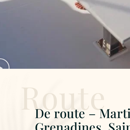
Route
De route – Mart
Grenadines, Sai