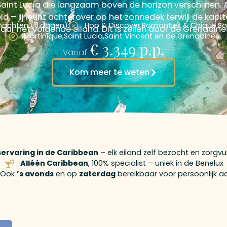
Saint Lucia die langzaam boven de horizon verschijnen. 
ld – jij leunt achterover op het zonnedek terwijl de kapit
nachten (11 dagen)
Hop & Discover
,
Romantiek & Chique
,
Sa
aar het volgende eiland. Dit is zeilen door de Grenadine
Martinique
,
Saint Lucia
,
Saint Vincent en de Grenadines
€ 3.349 p.p.
Vanaf
Kom meer te weten
iservaring in de Caribbean
– elk eiland zelf bezocht en zorgv
Alléén Caribbean
, 100% specialist – uniek in de Benelux
Ook
’s avonds
en op
zaterdag
bereikbaar voor persoonlijk a