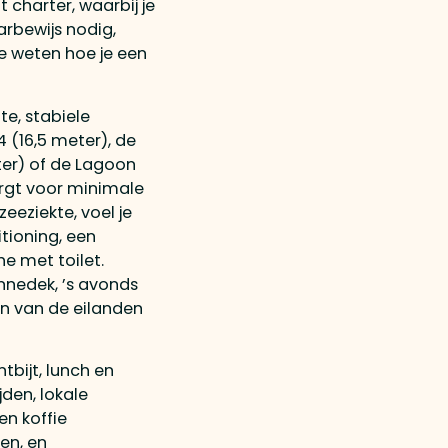
 charter, waarbij je
aarbewijs nodig,
te weten hoe je een
e, stabiele
 (16,5 meter), de
ter) of de Lagoon
orgt voor minimale
zeeziekte, voel je
itioning, een
 met toilet.
nnedek, ’s avonds
en van de eilanden
bijt, lunch en
jden, lokale
en koffie
en, en