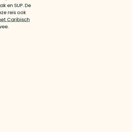
jak en SUP. De
ze reis ook
 het Caribisch
wee.