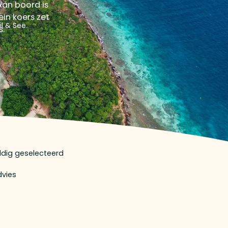
Aan boord is
ein koers zet
il & See
s.
uldig geselecteerd
dvies