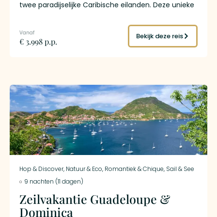
twee paradijselijke Caribische eilanden. Deze unieke
reis combineert de ongerepte natuur van Dominica
met de levendige cultuur en de prachtige stranden
van Sint Maarten.
Bekijk deze reis
€ 3.998 p.p.
Hop & Discover
,
Natuur & Eco
,
Romantiek & Chique
,
Sail & See
9 nachten (11 dagen)
Zeilvakantie Guadeloupe &
Dominica