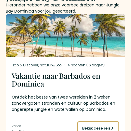
Hieronder hebben we onze voorbeeldreizen naar Jungle
Bay Dominica voor jou gesorteerd.
Hop & Discover
,
Natuur & Eco
14 nachten (16 dagen)
Vakantie naar Barbados en
Dominica
Ontdek het beste van twee werelden in 2 weken:
zonovergoten stranden en cultuur op Barbados en
ongerepte jungle en watervallen op Dominica.
Verblijf in stijlvolle accommodaties, geniet van
vrijheid met je huurauto en beleef een onvergetelijk
Caribisch avontuur.
Bekijk deze reis