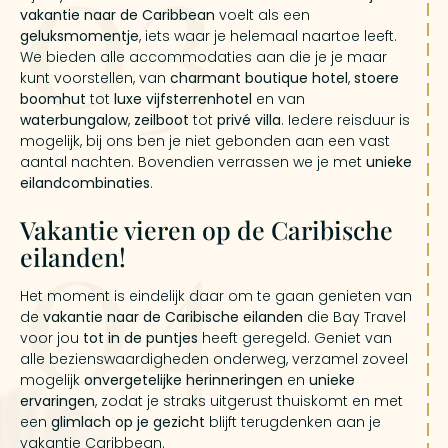
03
vakantie naar de Caribbean
voelt als een
geluksmomentje
, iets waar je helemaal naartoe leeft.
We bieden alle accommodaties aan die je je maar
kunt voorstellen, van
charmant boutique hotel
,
stoere
boomhut
tot
luxe
vijfsterrenhotel
en van
waterbungalow
,
zeilboot
tot
privé villa
. Iedere reisduur is
mogelijk, bij ons ben je niet gebonden aan een vast
aantal nachten. Bovendien verrassen we je met
unieke
eilandcombinaties
.
04
Vakantie vieren op de Caribische
eilanden!
Het moment is eindelijk daar om te gaan genieten van
de
vakantie naar de Caribische eilanden
die Bay Travel
voor jou
tot in de puntjes
heeft geregeld. Geniet van
alle bezienswaardigheden onderweg, verzamel zoveel
mogelijk
onvergetelijke herinneringen
en
unieke
ervaringen
, zodat je straks uitgerust thuiskomt en met
een
glimlach op je gezicht
blijft terugdenken aan je
vakantie Caribbean.