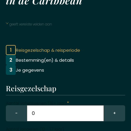
in de Caribbean
"
*
" geeft vereiste velden aan
1
Reisgezelschap & reisperiode
2
Bestemming(en) & details
3
Je gegevens
Reisgezelschap
Aantal volwassenen (18+ jaar)
*
−
+
Aantal jongeren (12 - 17 jaar)