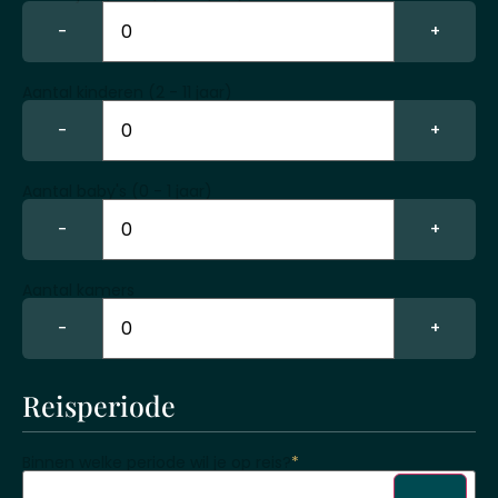
−
+
Aantal kinderen (2 - 11 jaar)
−
+
Aantal baby's (0 - 1 jaar)
−
+
Aantal kamers
−
+
Reisperiode
Binnen welke periode wil je op reis?
*