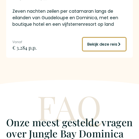
Zeven nachten zeilen per catamaran langs de
eilanden van Guadeloupe en Dominica, met een
boutique hotel en een vijfsterrenresort op land
eromheen. De route voert je langs de
rumdistilleerderijen van Marie-Galante, door het
onderwaterreservaat van Jacques Cousteau en
Bekijk deze reis
€ 3.284 p.p.
naar de autovrije eilanden van Les Saintes. Een
professionele bemanning verzorgt navigatie en
maaltijden, zeilervaring is niet nodig. Jij hoeft alleen
maar te genieten: het water in voor een
snorkelsessie, aan land voor een wandeling naar een
waterval, of met een ti-punch op het voordek kijken
FAQ
hoe het volgende eiland aan de horizon verschijnt.
Onze meest gestelde vragen
over Jungle Bay Dominica