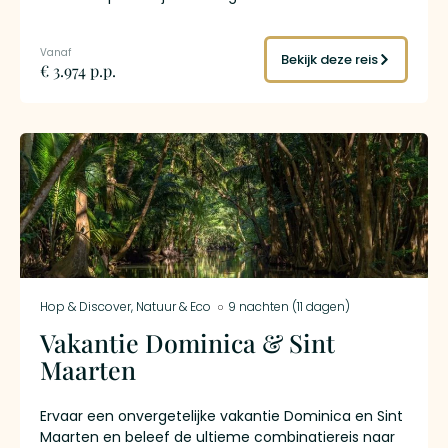
vulkaan die nog steeds actief is, op Dominica loop je
door het Morne Trois Pitons National Park waar
watervallen uit de rotsen breken en bergmeren op
Bekijk deze reis
€ 3.974 p.p.
honderden meters hoogte liggen, op Martinique sta
je in de ruïnes van Saint-Pierre aan de voet van
Mont Pelée en proef je de enige rum ter wereld met
een Frans AOC-keurmerk. Je reist 21 dagen per ferry
van noord naar zuid, slaapt in zes kleinschalige eco-
lodges en bepaalt zelf je tempo. Een rondreis voor
wie meer van de Caribbean wil zien dan alleen het
strand.
Hop & Discover
,
Natuur & Eco
9 nachten (11 dagen)
Vakantie Dominica & Sint
Maarten
Ervaar een onvergetelijke vakantie Dominica en Sint
Maarten en beleef de ultieme combinatiereis naar