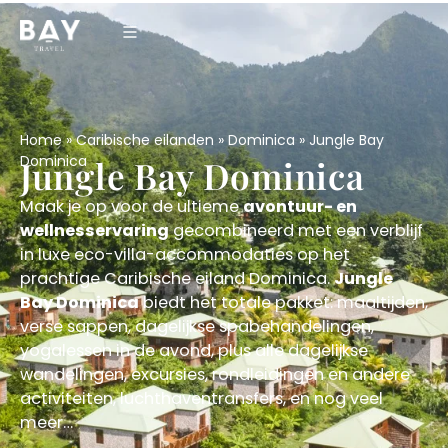
Home
»
Caribische eilanden
»
Dominica
»
Jungle Bay
Dominica
Jungle Bay Dominica
Maak je op voor de ultieme
avontuur- en
wellnesservaring
gecombineerd met een verblijf
in luxe eco-villa-accommodaties op het
prachtige Caribische eiland Dominica.
Jungle
Bay Dominica
biedt het totale pakket: maaltijden,
verse sappen, dagelijkse spabehandelingen,
yogalessen in de avond, plus alle dagelijkse
wandelingen, excursies, rondleidingen en andere
activiteiten, luchthaventransfers, en nog veel
meer…