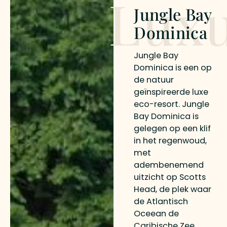
Lux
Jungle Bay
Dominica
Jungle Bay
Dominica is een op
de natuur
geïnspireerde luxe
eco-resort. Jungle
Bay Dominica is
gelegen op een klif
in het regenwoud,
met
adembenemend
uitzicht op Scotts
Head, de plek waar
de Atlantisch
Oceean de
Caribische Zee