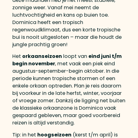
deze maanden heb je het meest stabiele,
zonnige weer. Vanaf mei neemt de
luchtvochtigheid en kans op buien toe.
Dominica heeft een tropisch
regenwoudklimaat, dus een korte tropische
bui is nooit uitgesloten – maar die houdt de
jungle prachtig groen!
Het
orkaanseizoen
loopt van
eind juni t/m
begin november
, met vaak een piek eind
augustus-september-begin oktober. In die
periode kunnen tropische stormen of een
enkele orkaan optreden. Plan je reis daarom
bij voorkeur in de late herfst, winter, voorjaar
of vroege zomer. Dankzij de ligging net buiten
de klassieke orkaanzone is Dominica vaak
gespaard gebleven, maar goed voorbereid
reizen is altijd verstandig.
Tip: in het
hoogseizoen
(kerst t/m april) is