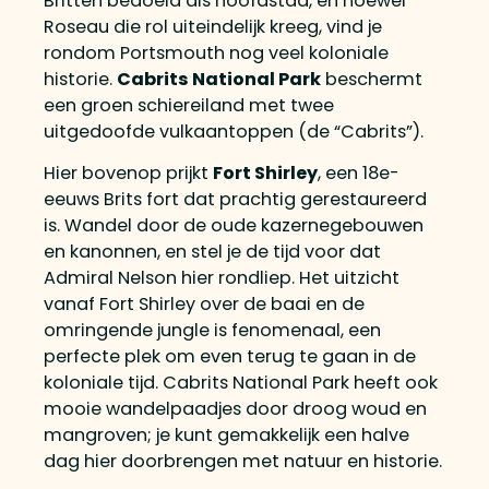
Britten bedoeld als hoofdstad, en hoewel
Roseau die rol uiteindelijk kreeg, vind je
rondom Portsmouth nog veel koloniale
historie.
Cabrits National Park
beschermt
een groen schiereiland met twee
uitgedoofde vulkaantoppen (de “Cabrits”).
Hier bovenop prijkt
Fort Shirley
, een 18e-
eeuws Brits fort dat prachtig gerestaureerd
is. Wandel door de oude kazernegebouwen
en kanonnen, en stel je de tijd voor dat
Admiral Nelson hier rondliep. Het uitzicht
vanaf Fort Shirley over de baai en de
omringende jungle is fenomenaal, een
perfecte plek om even terug te gaan in de
koloniale tijd. Cabrits National Park heeft ook
mooie wandelpaadjes door droog woud en
mangroven; je kunt gemakkelijk een halve
dag hier doorbrengen met natuur en historie.