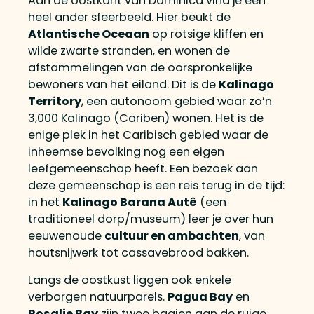
Aan de oostkant van Dominica vind je een
heel ander sfeerbeeld. Hier beukt de
Atlantische Oceaan
op rotsige kliffen en
wilde zwarte stranden, en wonen de
afstammelingen van de oorspronkelijke
bewoners van het eiland. Dit is de
Kalinago
Territory
, een autonoom gebied waar zo’n
3,000 Kalinago (Cariben) wonen. Het is de
enige plek in het Caribisch gebied waar de
inheemse bevolking nog een eigen
leefgemeenschap heeft. Een bezoek aan
deze gemeenschap is een reis terug in de tijd:
in het
Kalinago Barana Autê
(een
traditioneel dorp/museum) leer je over hun
eeuwenoude
cultuur en ambachten
, van
houtsnijwerk tot cassavebrood bakken.
Langs de oostkust liggen ook enkele
verborgen natuurparels.
Pagua Bay
en
Rosalie Bay
zijn twee baaien aan de ruige