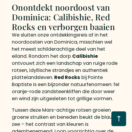
Onontdekt noordoost van
Dominica: Calibishie, Red
Rocks en verborgen baaien
We sluiten onze ontdekkingsreis af in het
noordoosten van Dominica, misschien wel
het meest schilderachtige deel van het
eiland. Rondom het dorp
Calibishie
ontvouwt zich een landschap van ruige rode
rotsen, idyllische strandjes en authentiek
plattelandsleven.
Red Rocks
bij Pointe
Baptiste is een bijzonder natuurfenomeen: fel
oranje-rode zandsteenkliffen die door weer
en wind zijn uitgesleten tot grillige vormen.
Tussen deze Mars-achtige rotsen groeien
⤒
groene struiken en beneden beukt de blauwe
zee – het contrast van kleuren is
adembenemend. Loop voorzichtig over de