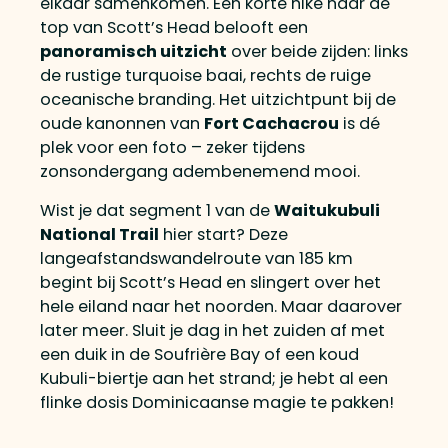
elkaar samenkomen. Een korte hike naar de
top van Scott’s Head belooft een
panoramisch uitzicht
over beide zijden: links
de rustige turquoise baai, rechts de ruige
oceanische branding. Het uitzichtpunt bij de
oude kanonnen van
Fort Cachacrou
is dé
plek voor een foto – zeker tijdens
zonsondergang adembenemend mooi.
Wist je dat segment 1 van de
Waitukubuli
National Trail
hier start? Deze
langeafstandswandelroute van 185 km
begint bij Scott’s Head en slingert over het
hele eiland naar het noorden. Maar daarover
later meer. Sluit je dag in het zuiden af met
een duik in de Soufrière Bay of een koud
Kubuli-biertje aan het strand; je hebt al een
flinke dosis Dominicaanse magie te pakken!