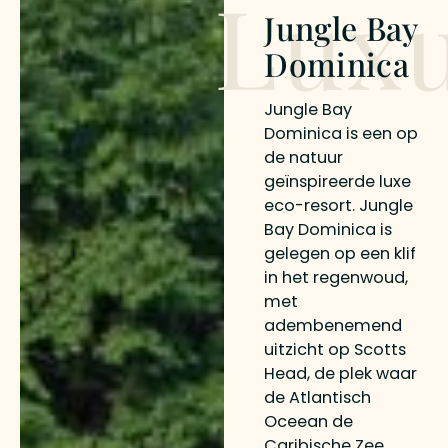
Lux
Jungle Bay
Dominica
Jungle Bay
Dominica is een op
de natuur
geïnspireerde luxe
eco-resort. Jungle
Bay Dominica is
gelegen op een klif
in het regenwoud,
met
adembenemend
uitzicht op Scotts
Head, de plek waar
de Atlantisch
Oceean de
Caribische Zee