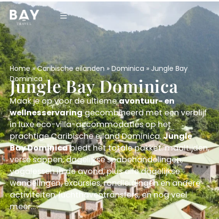
Home
»
Caribische eilanden
»
Dominica
»
Jungle Bay
Dominica
Jungle Bay Dominica
Maak je op voor de ultieme
avontuur- en
wellnesservaring
gecombineerd met een verblijf
in luxe eco-villa-accommodaties op het
prachtige Caribische eiland Dominica.
Jungle
Bay Dominica
biedt het totale pakket: maaltijden,
verse sappen, dagelijkse spabehandelingen,
yogalessen in de avond, plus alle dagelijkse
wandelingen, excursies, rondleidingen en andere
activiteiten, luchthaventransfers, en nog veel
meer…