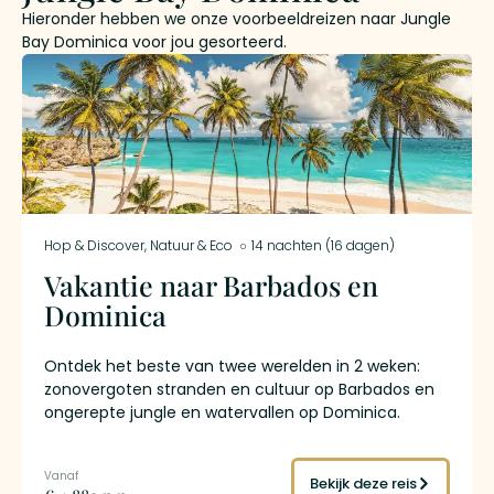
Hieronder hebben we onze voorbeeldreizen naar Jungle
Bay Dominica voor jou gesorteerd.
Hop & Discover
,
Natuur & Eco
14 nachten (16 dagen)
Vakantie naar Barbados en
Dominica
Ontdek het beste van twee werelden in 2 weken:
zonovergoten stranden en cultuur op Barbados en
ongerepte jungle en watervallen op Dominica.
Verblijf in stijlvolle accommodaties, geniet van
vrijheid met je huurauto en beleef een onvergetelijk
Caribisch avontuur.
Bekijk deze reis