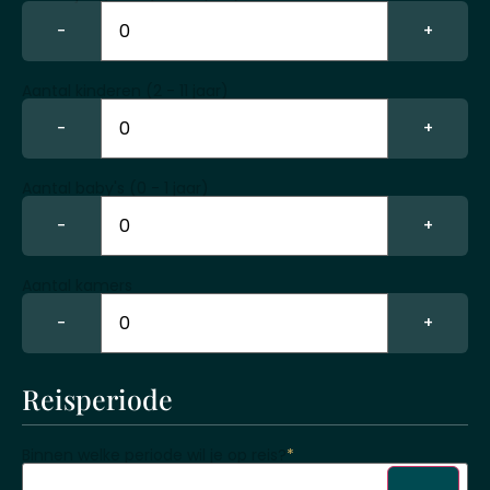
−
+
Aantal kinderen (2 - 11 jaar)
−
+
Aantal baby's (0 - 1 jaar)
−
+
Aantal kamers
−
+
Reisperiode
Binnen welke periode wil je op reis?
*