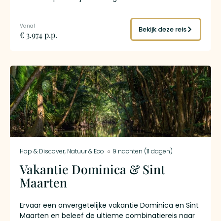
vulkaan die nog steeds actief is, op Dominica loop je
door het Morne Trois Pitons National Park waar
watervallen uit de rotsen breken en bergmeren op
Bekijk deze reis
€ 3.974 p.p.
honderden meters hoogte liggen, op Martinique sta
je in de ruïnes van Saint-Pierre aan de voet van
Mont Pelée en proef je de enige rum ter wereld met
een Frans AOC-keurmerk. Je reist 21 dagen per ferry
van noord naar zuid, slaapt in zes kleinschalige eco-
lodges en bepaalt zelf je tempo. Een rondreis voor
wie meer van de Caribbean wil zien dan alleen het
strand.
Hop & Discover
,
Natuur & Eco
9 nachten (11 dagen)
Vakantie Dominica & Sint
Maarten
Ervaar een onvergetelijke vakantie Dominica en Sint
Maarten en beleef de ultieme combinatiereis naar