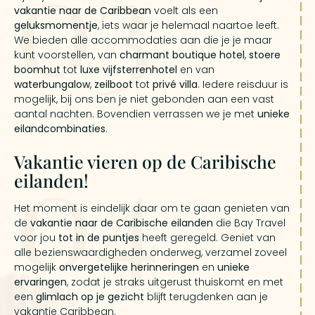
03
vakantie naar de Caribbean
voelt als een
geluksmomentje
, iets waar je helemaal naartoe leeft.
We bieden alle accommodaties aan die je je maar
kunt voorstellen, van
charmant boutique hotel
,
stoere
boomhut
tot
luxe
vijfsterrenhotel
en van
waterbungalow
,
zeilboot
tot
privé villa
. Iedere reisduur is
mogelijk, bij ons ben je niet gebonden aan een vast
aantal nachten. Bovendien verrassen we je met
unieke
eilandcombinaties
.
04
Vakantie vieren op de Caribische
eilanden!
Het moment is eindelijk daar om te gaan genieten van
de
vakantie naar de Caribische eilanden
die Bay Travel
voor jou
tot in de puntjes
heeft geregeld. Geniet van
alle bezienswaardigheden onderweg, verzamel zoveel
mogelijk
onvergetelijke herinneringen
en
unieke
ervaringen
, zodat je straks uitgerust thuiskomt en met
een
glimlach op je gezicht
blijft terugdenken aan je
vakantie Caribbean.