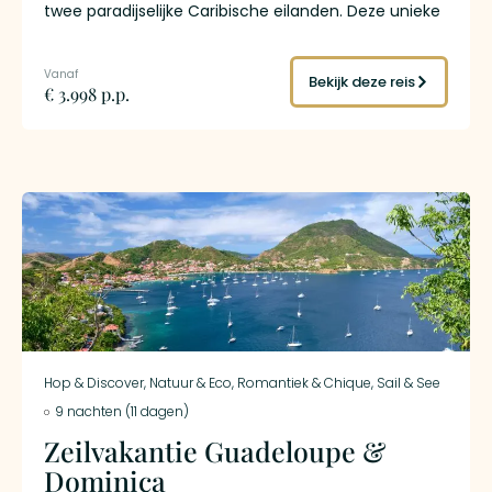
twee paradijselijke Caribische eilanden. Deze unieke
reis combineert de ongerepte natuur van Dominica
met de levendige cultuur en de prachtige stranden
van Sint Maarten.
Bekijk deze reis
€ 3.998 p.p.
Hop & Discover
,
Natuur & Eco
,
Romantiek & Chique
,
Sail & See
9 nachten (11 dagen)
Zeilvakantie Guadeloupe &
Dominica