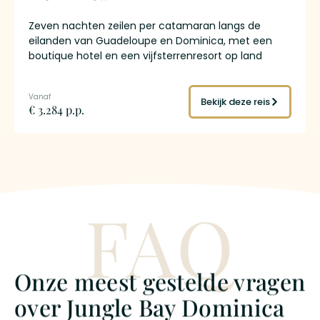
Zeven nachten zeilen per catamaran langs de
eilanden van Guadeloupe en Dominica, met een
boutique hotel en een vijfsterrenresort op land
eromheen. De route voert je langs de
rumdistilleerderijen van Marie-Galante, door het
onderwaterreservaat van Jacques Cousteau en
Bekijk deze reis
€ 3.284 p.p.
naar de autovrije eilanden van Les Saintes. Een
professionele bemanning verzorgt navigatie en
maaltijden, zeilervaring is niet nodig. Jij hoeft alleen
maar te genieten: het water in voor een
snorkelsessie, aan land voor een wandeling naar een
waterval, of met een ti-punch op het voordek kijken
FAQ
hoe het volgende eiland aan de horizon verschijnt.
Onze meest gestelde vragen
over Jungle Bay Dominica