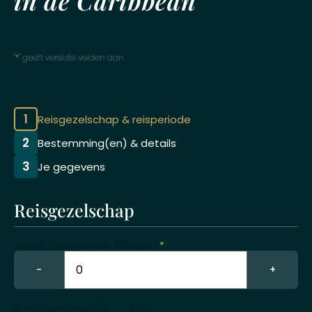
in de Caribbean
"
*
" geeft vereiste velden aan
1
Reisgezelschap & reisperiode
2
Bestemming(en) & details
3
Je gegevens
Reisgezelschap
Aantal volwassenen (18+ jaar)
*
−
+
Aantal jongeren (12 - 17 jaar)