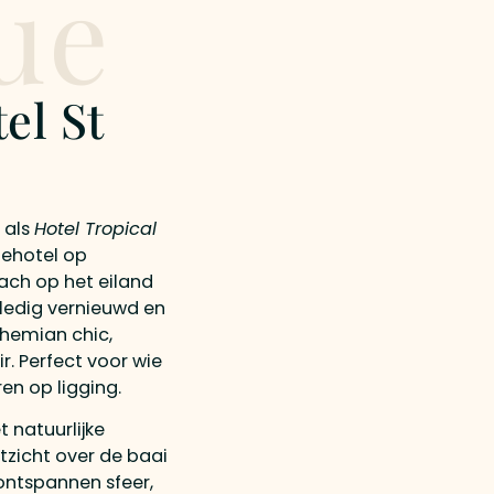
ue
el St
 als
Hotel Tropical
uehotel op
ach op het eiland
lledig vernieuwd en
ohemian chic,
r. Perfect voor wie
ren op ligging.
 natuurlijke
tzicht over de baai
ontspannen sfeer,