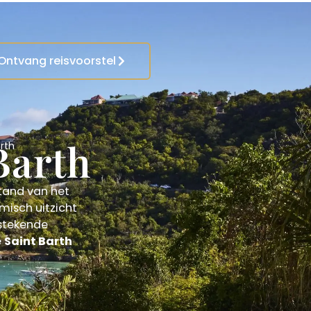
Ontvang reisvoorstel
Barth
arth
tand van het
amisch uitzicht
itstekende
e
Saint Barth