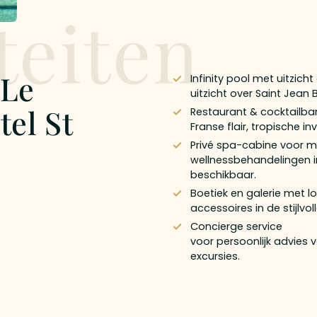
teiten
 Le
Infinity pool met uitzic
uitzicht over Saint Jean B
tel St
Restaurant & cocktailbar
Franse flair, tropische i
Privé spa-cabine voor 
wellnessbehandelingen i
beschikbaar.
Boetiek en galerie met l
accessoires in de stijlvol
Concierge service
voor persoonlijk advies 
excursies.