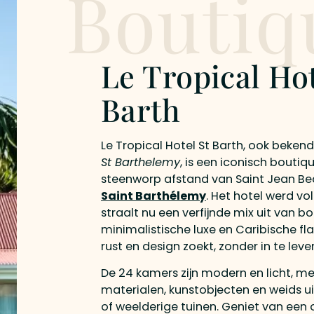
Boutiq
Le Tropical Hot
Barth
Le Tropical Hotel St Barth, ook bekend
St Barthelemy
, is een iconisch boutiq
steenworp afstand van Saint Jean Be
Saint Barthélemy
. Het hotel werd vo
straalt nu een verfijnde mix uit van b
minimalistische luxe en Caribische flai
rust en design zoekt, zonder in te leve
De 24 kamers zijn modern en licht, met
materialen, kunstobjecten en weids ui
of weelderige tuinen. Geniet van een 