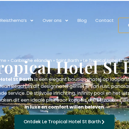
Reisthema’s
Over ons
Blog
Contact
ropical Hotel St 
ome
»
Caribische eilanden
»
Saint Barth
»
Le Tropical Hotel St B
Hotel St Barth
is een elegant boutiquehotel op loopafs
Jean Beach. In dit designhotel geniet je van rust, panor
nde service. De stijlvolle inrichting, infinity pool en het u
aken dit een ideale plek voor koppels en rustzoekers di
in luxe en comfort willen beleven
.
Ontdek Le Tropical Hotel St Barth