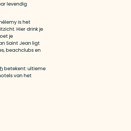
aar levendig
hélemy is het
icht. Hier drink je
oet je
an Saint Jean ligt
ues, beachclubs en
th
betekent: ultieme
hotels van het