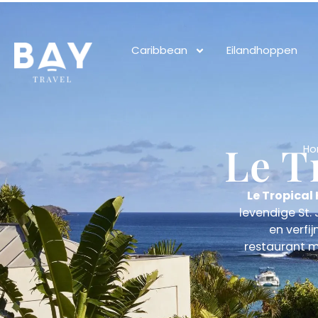
Caribbean
Eilandhoppen
Le T
H
Le Tropical 
levendige St. 
en verfij
restaurant m