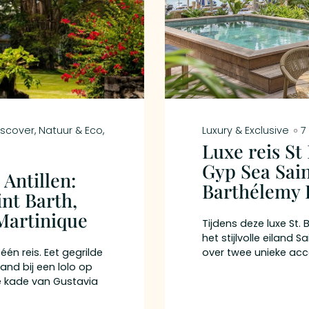
iscover
,
Natuur & Eco
,
Luxury & Exclusive
7
Luxe reis St 
Gyp Sea Sai
Antillen:
Barthélemy 
int Barth,
Martinique
Tijdens deze luxe St. B
het stijlvolle eiland 
 één reis. Eet gegrilde
over twee unieke ac
zand bij een lolo op
je van boho-chic bout
e kade van Gustavia
Saint-Barth, gevolgd
n achter de
vijfsterrenverwenneri