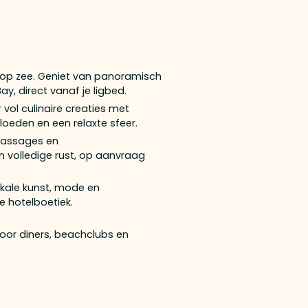
ht op zee. Geniet van panoramisch
ay, direct vanaf je ligbed.
 vol culinaire creaties met
nvloeden en een relaxte sfeer.
massages en
n volledige rust, op aanvraag
okale kunst, mode en
le hotelboetiek.
voor diners, beachclubs en