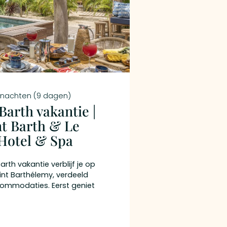
 nachten (9 dagen)
Barth vakantie |
nt Barth & Le
Hotel & Spa
arth vakantie verblijf je op
Saint Barthélemy, verdeeld
commodaties. Eerst geniet
ique luxury bij Gyp Sea
 door pure
j aan zee bij Le Barthélemy