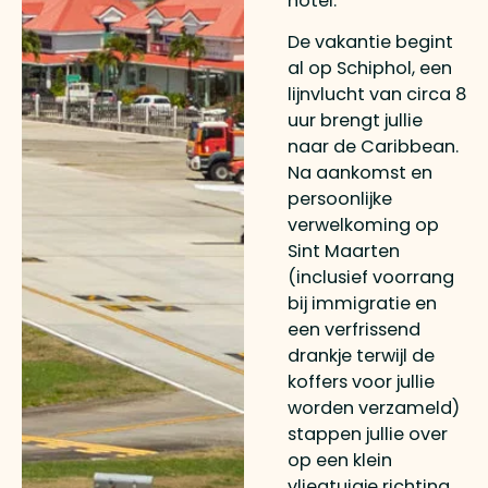
hotel.
De vakantie begint
al op Schiphol, een
lijnvlucht van circa 8
uur brengt jullie
naar de Caribbean.
Na aankomst en
persoonlijke
verwelkoming op
Sint Maarten
(inclusief voorrang
bij immigratie en
een verfrissend
drankje terwijl de
koffers voor jullie
worden verzameld)
stappen jullie over
op een klein
vliegtuigje richting