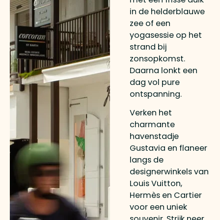
in de helderblauwe
zee of een
yogasessie op het
strand bij
zonsopkomst.
Daarna lonkt een
dag vol pure
ontspanning.
Verken het
charmante
havenstadje
Gustavia en flaneer
langs de
designerwinkels van
Louis Vuitton,
Hermès en Cartier
voor een uniek
souvenir. Strijk neer