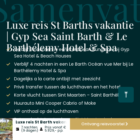
Samenvat
Luxe reis St Barths vakantie
| Gyp Sea Saint Barth & Le
Barthélemy Hotel & Spa
Verblijf 3 nachten in een Caribbean Bungalow bij Gyp
Sea Hotel & Beach Houses
Verblijf 4 nachten in een Le Barth Océan vue Mer bij Le
Barthélemy Hotel & Spa
Dagelijks a la carte ontbijt met zeezicht
Privé transfer tussen de luchthaven en het hotel
⤒
Korte vlucht tussen Sint Maarten – Saint Barthélemy
Huurauto Mini Cooper Cabrio of Moke
VIP onthaal op de luchthaven
Retourvlucht Amsterdam – Sint Maarten in de
Luxe reis St Barth vakantie | Gyp Sea Saint Barth & Le Bar
Ontvang reisvoorstel
Economy Class inclusief ruimbagage
7 nachten
Prijs vanaf: €
(9 dagen)
5.929,- p.p.
Mogelijkheid tot
upgraden kamer
en toevoegen van