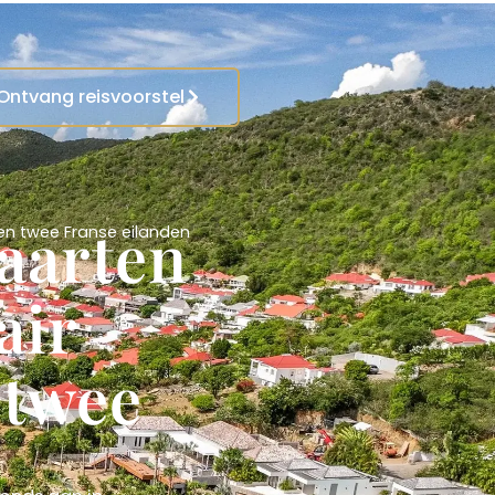
Ontvang reisvoorstel
aarten
sen twee Franse eilanden
air
 twee