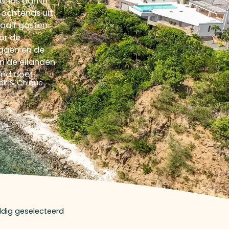
vonds aan in
 ochtends uit
waalf gasten
oor de
iggen en de
n de eilanden
tand doet
ek & Chique
uldig geselecteerd