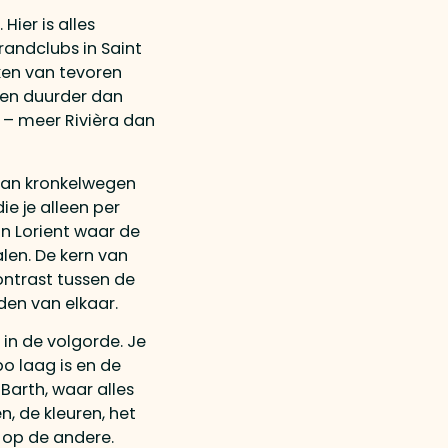
Hier is alles
randclubs in Saint
ken van tevoren
er en duurder dan
r – meer Rivièra dan
 van kronkelwegen
e je alleen per
in Lorient waar de
len. De kern van
contrast tussen de
jden van elkaar.
 in de volgorde. Je
o laag is en de
 Barth, waar alles
, de kleuren, het
r op de andere.