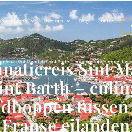
Reisthema’s
Over ons
Blog
Contact
natiereis Sint M
tiereis Sint Maarten Saint Barth – culinair eilandhoppen tus
int Barth – culin
ndhoppen tussen
Franse eilanden