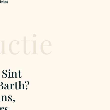
dvies
uctie
 Sint
Barth?
ans,
rs