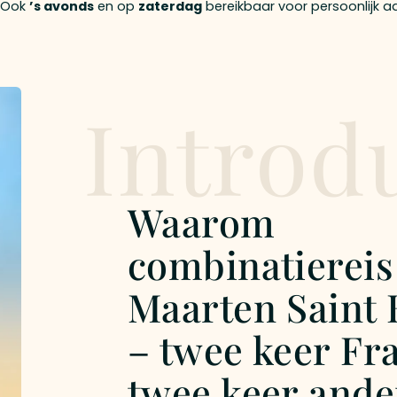
Ook
’s avonds
en op
zaterdag
bereikbaar voor persoonlijk a
Introd
Waarom
combinatiereis
Maarten Saint 
– twee keer Fr
twee keer ande