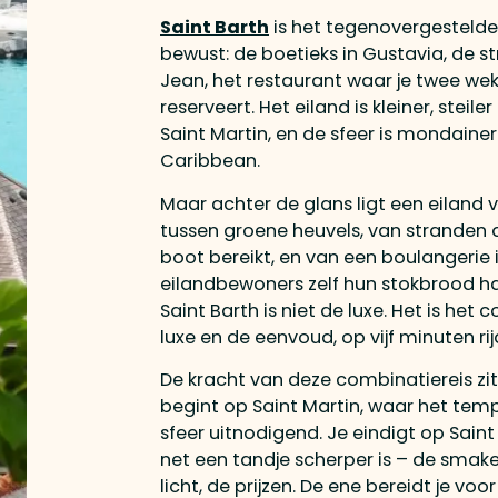
Saint Barth
is het tegenovergestelde. 
bewust: de boetieks in Gustavia, de st
Jean, het restaurant waar je twee we
reserveert. Het eiland is kleiner, steil
Saint Martin, en de sfeer is mondaine
Caribbean.
Maar achter de glans ligt een eiland
tussen groene heuvels, van stranden di
boot bereikt, en van een boulangerie 
eilandbewoners zelf hun stokbrood ha
Saint Barth is niet de luxe. Het is het 
luxe en de eenvoud, op vijf minuten ri
De kracht van deze combinatiereis zit
begint op Saint Martin, waar het temp
sfeer uitnodigend. Je eindigt op Saint
net een tandje scherper is – de smaken
licht, de prijzen. De ene bereidt je voo