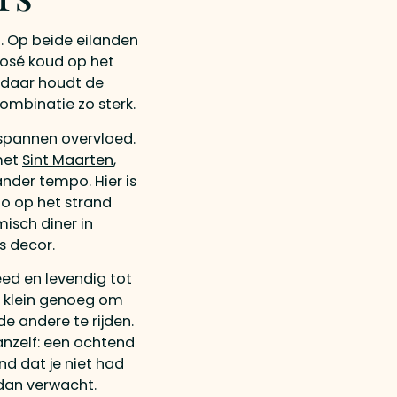
. Op beide eilanden
 rosé koud op het
r daar houdt de
ombinatie zo sterk.
tspannen overvloed.
 met
Sint Maarten
,
nder tempo. Hier is
lo op het strand
isch diner in
s decor.
eed en levendig tot
is klein genoeg om
de andere te rijden.
nzelf: een ochtend
d dat je niet had
dan verwacht.