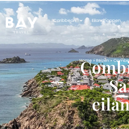
Caribbean
Eilandhoppen
Combi
Home
»
Reizen
»
Combina
Sa
eila