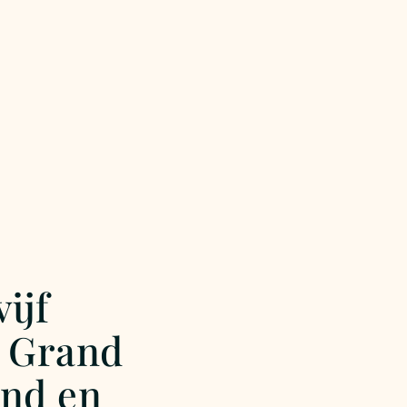
ijf
n Grand
and en