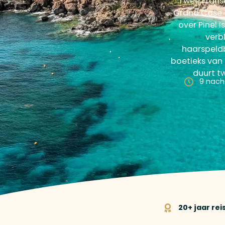
Twee Franse
Grand Case –
over Pinel 
verbl
haarspeldb
boetieks van
duurt tw
9 nach
20+ jaar re