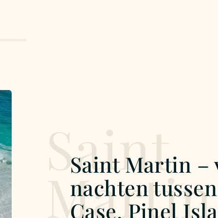
Saint
Saint Martin – v
Martin
nachten tusse
Case, Pinel Isl