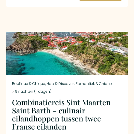
verfijnde gastronomie. Deze reis draait om luxe,
comfort en het goede leven, een onvergetelijke
Caribische ervaring in stijl.
Boutique & Chique
,
Hop & Discover
,
Romantiek & Chique
9 nachten (11 dagen)
Combinatiereis Sint Maarten
Saint Barth – culinair
eilandhoppen tussen twee
Franse eilanden