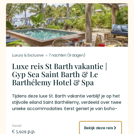
Luxury & Exclusive
7 nachten (9 dagen)
Luxe reis St Barth vakantie |
Gyp Sea Saint Barth & Le
Barthélemy Hotel & Spa
Tijdens deze luxe St. Barth vakantie verblijf je op het
stijlvolle eiland Saint Barthélemy, verdeeld over twee
unieke accommodaties. Eerst geniet je van boho-
chic boutique luxury bij Gyp Sea Saint-Barth,
gevolgd door pure vijfsterrenverwennerij aan zee bij
Le Barthélemy Hotel & Spa. Ontspan op paradijselijke
Bekijk deze reis
€ 5.929 p.p.
stranden, ontdek de boetieks van Gustavia en proef