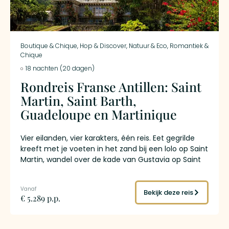
Boutique & Chique
,
Hop & Discover
,
Natuur & Eco
,
Romantiek &
Chique
18 nachten (20 dagen)
Rondreis Franse Antillen: Saint
Martin, Saint Barth,
Guadeloupe en Martinique
Vier eilanden, vier karakters, één reis. Eet gegrilde
kreeft met je voeten in het zand bij een lolo op Saint
Martin, wandel over de kade van Gustavia op Saint
Barth terwijl de zon achter de superjachten zakt,
beklim de hoogste vulkaan van de Kleine Antillen op
Guadeloupe en proef de enige rum ter wereld met
Bekijk deze reis
€ 5.289 p.p.
een AOC-keurmerk op Martinique. Dit is
eilandhoppen door de Franse Antillen: achttien
nachten, vier werelden, overal de euro in je zak.