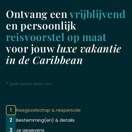
Ontvang een
vrijblijvend
en persoonlijk
reisvoorstel op maat
voor jouw
luxe vakantie
in de Caribbean
"
*
" geeft vereiste velden aan
1
Reisgezelschap & reisperiode
2
Bestemming(en) & details
3
Je gegevens