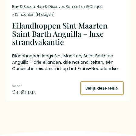
Bay & Beach
,
Hop & Discover
,
Romantiek & Chique
12 nachten (14 dagen)
Eilandhoppen Sint Maarten
Saint Barth Anguilla – luxe
strandvakantie
Eilandhoppen langs Sint Maarten, Saint Barth en
Anguilla – drie eilanden, drie nationaliteiten, één
Caribische reis. Je start op het Frans-Nederlandse
Sint Maarten, waar Orient Bay, de culinaire
hoofdstad Grand Case en de markt van Marigot de
toon zetten. Per korte vlucht vanaf L’Espérance
Bekijk deze reis
€ 4.384 p.p.
Airport land je twaalf minuten later op Saint Barth –
het mondaine eiland waar Gustavia’s jachthaven,
designerboetieks en de stranden van Saint Jean en
Colombier het goede leven definiëren. Vanuit Saint
Barth vlieg je naar Anguilla: een Brits eiland van 26
kilometer lang waar Shoal Bay, Meads Bay en
Rendezvous Bay strijden om de titel van mooiste