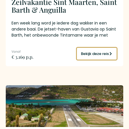
Zeilvakantie Sint Maarten, Saint
Barth & Anguilla
Een week lang word je iedere dag wakker in een
andere baai. De jetset-haven van Gustavia op Saint
Barth, het onbewoonde Tintamarre waar je met
zeeschildpadden snorkelt, de stille stranden van
Anguilla waar het zand zo fijn is dat het onder je
voeten verdwijnt. Tussendoor anker je bij afgelegen
Bekijk deze reis
€ 3.169 p.p.
baaien met alleen een catamaran en een schipper
die de route kent. Drie eilanden, drie werelden,
verbonden door een luxe catamaran met
bemanning die vaart en kookt terwijl jij de
Bovenwindse Eilanden ontdekt. Geen zeilervaring
nodig.