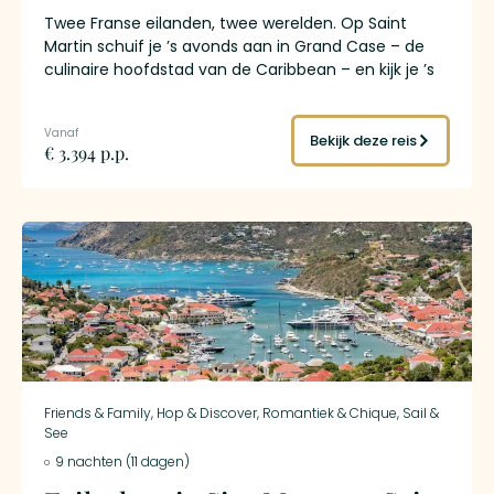
Twee Franse eilanden, twee werelden. Op Saint
Martin schuif je ’s avonds aan in Grand Case – de
culinaire hoofdstad van de Caribbean – en kijk je ’s
ochtends uit over Pinel Island vanuit een boutique
hotel waar nooit meer dan twaalf gasten verblijven.
Op Saint Barth rijd je in een Mini Cooper Cabrio door
Bekijk deze reis
€ 3.394 p.p.
de haarspeldbochten boven Gustavia, waar de
jachten in de haven liggen en de boetieks van
Hermès en Chopard aan de kade staan. De vlucht
tussen de eilanden duurt twaalf minuten. Het
verschil in sfeer is groter dan de afstand doet
vermoeden.
Friends & Family
,
Hop & Discover
,
Romantiek & Chique
,
Sail &
See
9 nachten (11 dagen)