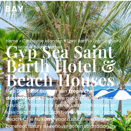
Home
»
Caribische eilanden
»
Saint Barth
»
Gyp Sea Saint
Gyp Sea Saint
Barth Hotel & Beach Houses
Barth Hotel &
Beach Houses
Gyp Sea Saint Barth is een
tropische
droomlocatie
met twee gezichten: een kleurrijk
boutique hotel in de heuvels van Colombier en
luxe beach houses aan het levendige St. Jean
Beach. Of je nu komt voor rust of levendigheid,
barefoot luxury of zonovergoten stranddagen,