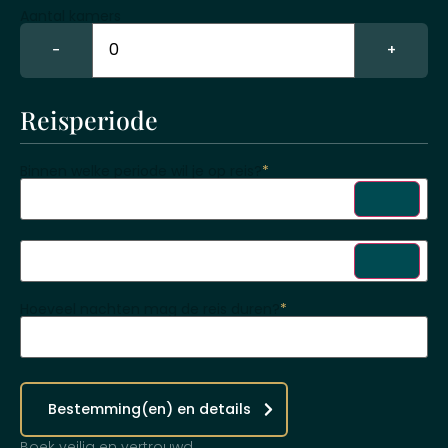
Aantal kamers
−
+
Reisperiode
Binnen welke periode wil je op reis?
*
Hoeveel nachten mag de reis duren?
*
Bestemming(en) en details
Boek veilig en vertrouwd