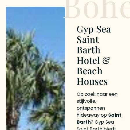
Boh
Gyp Sea
Saint
Barth
Hotel &
Beach
Houses
Op zoek naar een
stijlvolle,
ontspannen
hideaway op
Saint
Barth
? Gyp Sea
Saint Barth biedt