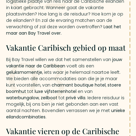
logistieke plaatje van reis naar de Caribische eilanden
in kaart gebracht. Wanneer gaat de vakantie
plaatsvinden? Hoe lang is de reisduur? Hoe kom je op
de eilanden? En zal de ervaring matchen aan de
verwachting of zal deze worden overtroffen?
Laat het
maar aan Bay Travel over.
03
Vakantie Caribisch gebied op maat
Bij Bay Travel willen we dat het samenstellen van
jouw
vakantie naar de Caribbean
voelt als een
geluksmomentje
, iets waar je helemaal naartoe leeft.
We bieden alle accommodaties aan die je je maar
kunt voorstellen, van
charmant boutique hotel
,
stoere
boomhut
tot
luxe
vijfsterrenhotel
en van
waterbungalow
,
zeilboot
tot
privé villa
. Iedere reisduur is
mogelijk, bij ons ben je niet gebonden aan een vast
aantal nachten. Bovendien verrassen we je met
unieke
eilandcombinaties
.
Vakantie vieren op de Caribische