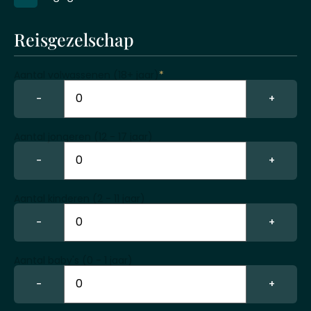
Reisgezelschap
Aantal volwassenen (18+ jaar)
*
−
+
Aantal jongeren (12 - 17 jaar)
−
+
Aantal kinderen (2 - 11 jaar)
−
+
Aantal baby's (0 - 1 jaar)
−
+