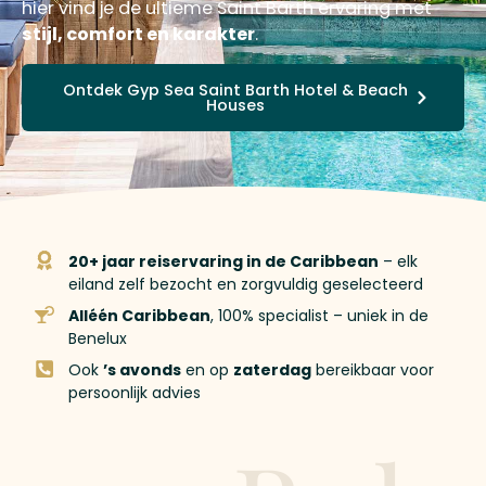
hier vind je de ultieme Saint Barth ervaring met
stijl, comfort en karakter
.
Ontdek Gyp Sea Saint Barth Hotel & Beach
Houses
20+ jaar reiservaring in de Caribbean
– elk
eiland zelf bezocht en zorgvuldig geselecteerd
Alléén Caribbean
, 100% specialist – uniek in de
Benelux
Ook
’s avonds
en op
zaterdag
bereikbaar voor
persoonlijk advies