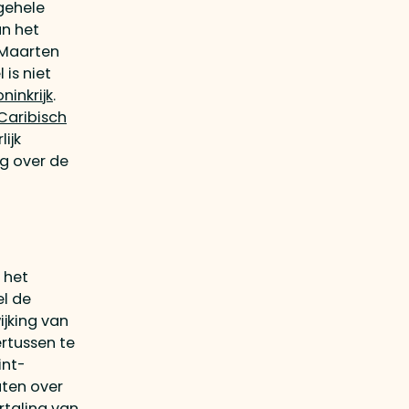
gehele
an het
 Maarten
 is niet
ninkrijk
.
Caribisch
lijk
eg over de
r het
el de
ijking van
rtussen te
int-
aten over
rtaling van