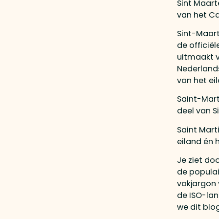
Sint Maart
van het Car
Sint-Maart
de officiël
uitmaakt v
Nederlands
van het ei
Saint-Mart
deel van S
Saint Mart
eiland én 
Je ziet do
de populai
vakjargon 
de ISO-lan
we dit blo