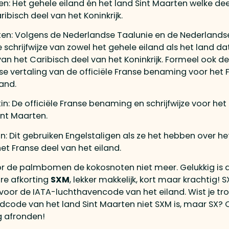
en: Het gehele eiland én het land Sint Maarten welke de
ibisch deel van het Koninkrijk.
en: Volgens de Nederlandse Taalunie en de Nederlandse
e schrijfwijze van zowel het gehele eiland als het land da
an het Caribisch deel van het Koninkrijk. Formeel ook de
e vertaling van de officiële Franse benaming voor het 
land.
in: De officiële Franse benaming en schrijfwijze voor het
int Maarten.
in: Dit gebruiken Engelstaligen als ze het hebben over h
het Franse deel van het eiland.
or de palmbomen de kokosnoten niet meer. Gelukkig is 
re afkorting
SXM
, lekker makkelijk, kort maar krachtig! S
voor de IATA-luchthavencode van het eiland. Wist je t
dcode van het land Sint Maarten niet SXM is, maar SX? O
g afronden!