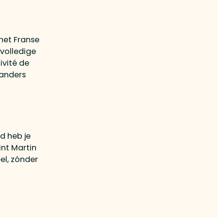
 het Franse
 volledige
ivité de
landers
rd heb je
int Martin
el, zónder
g