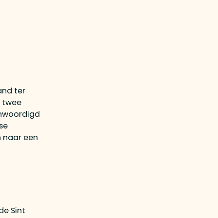
and ter
n twee
genwoordigd
se
n naar een
de Sint