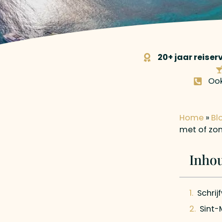
20+ jaar reiser
Oo
Home
»
Bl
met of zon
Inho
Schrij
Sint-