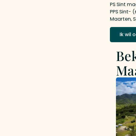
PS Sint mag
PPS Sint- 
Maarten, S
Ik wil
Bek
Ma