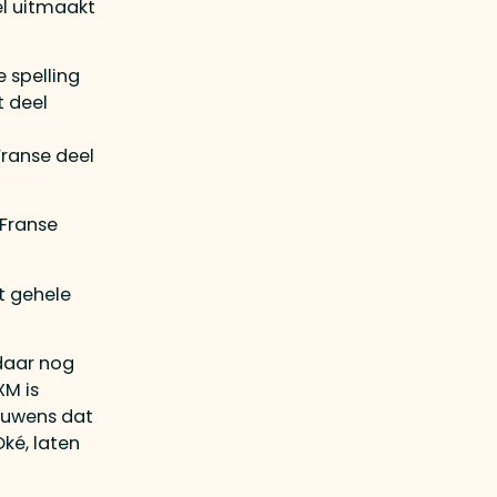
el uitmaakt
 spelling
t deel
Franse deel
 Franse
et gehele
daar nog
XM is
rouwens dat
ké, laten