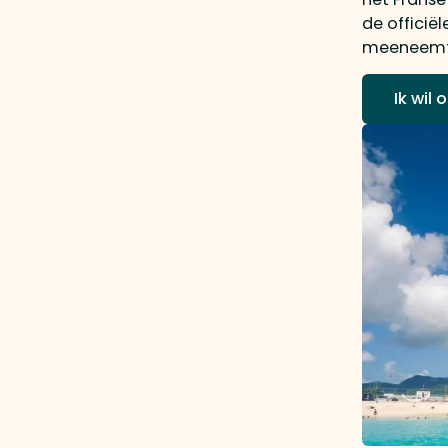
de officië
meeneemt. 
Ik wil