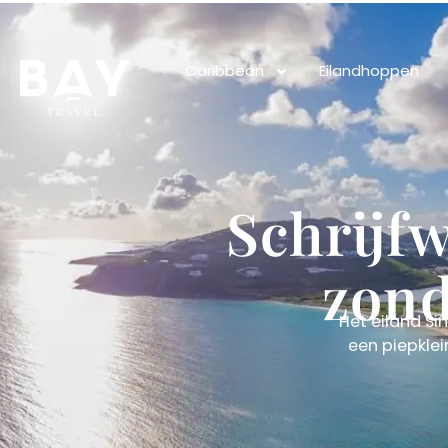
Caribbean
Eilandhoppen
Schrijfw
zond
Het eiland Si
een piepklei