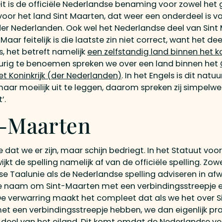
it is de officiële Nederlandse benaming voor zowel het 
 voor het land Sint Maarten, dat weer een onderdeel is v
 der Nederlanden. Ook wel het Nederlandse deel van Sint
ar feitelijk is die laatste zin niet correct, want het deel
, het betreft namelijk
een zelfstandig land binnen het ko
urig te benoemen spreken we over een land binnen het
et Koninkrijk (der Nederlanden)
. In het Engels is dit natuur
aar moeilijk uit te leggen, daarom spreken zij simpelw
’.
t-Maarten
 dat we er zijn, maar schijn bedriegt. In het Statuut voo
wijkt de spelling namelijk af van de officiële spelling. Zow
e Taalunie als de Nederlandse spelling adviseren in afw
le naam om Sint-Maarten met een verbindingsstreepje e
 De verwarring maakt het compleet dat als we het over S
t een verbindingsstreepje hebben, we dan eigenlijk pr
 deel van het eiland. Dit komt omdat de Nederlandse ve