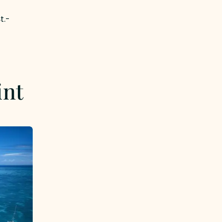
t.-
int