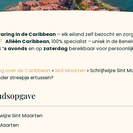
varing in de Caribbean
– elk eiland zelf bezocht en zor
Alléén Caribbean
, 100% specialist – uniek in de Benel
k
’s avonds
en op
zaterdag
bereikbaar voor persoonlij
og over de Caribbean
»
Sint Maarten
»
Schrijfwijze Sint M
der streepje ertussen?
udsopgave
fwijze Sint Maarten
Maarten