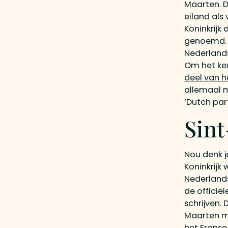
Maarten. D
eiland als
Koninkrijk
genoemd. Ma
Nederlands
Om het ke
deel van h
allemaal m
‘Dutch part
Sin
Nou denk je
Koninkrijk 
Nederlands
de officië
schrijven.
Maarten me
het Franse