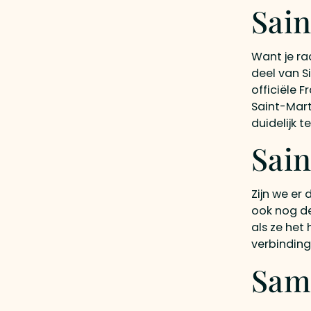
Sai
Want je ra
deel van S
officiële 
Saint-Mart
duidelijk 
Sain
Zijn we er 
ook nog de
als ze het
verbinding
Same