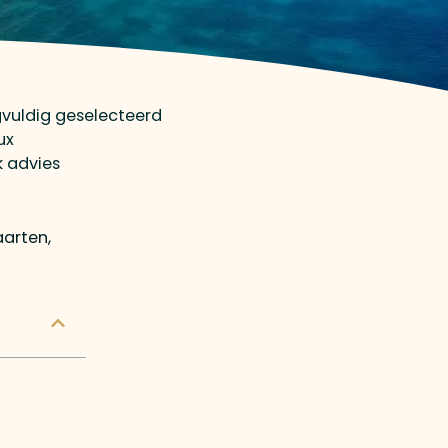
gvuldig geselecteerd
ux
k advies
aarten,