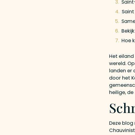
Saint
Saint
Samen
Bekij
Hoe k
Het eiland
wereld. Op
landen er 
door het K
gemeensc
heilige, de
Schr
Deze blog 
Chauvinist