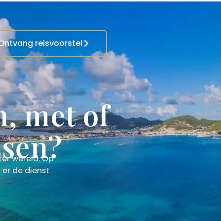
Ontvang reisvoorstel
n, met of
ssen?
ter wereld. Op
 er de dienst