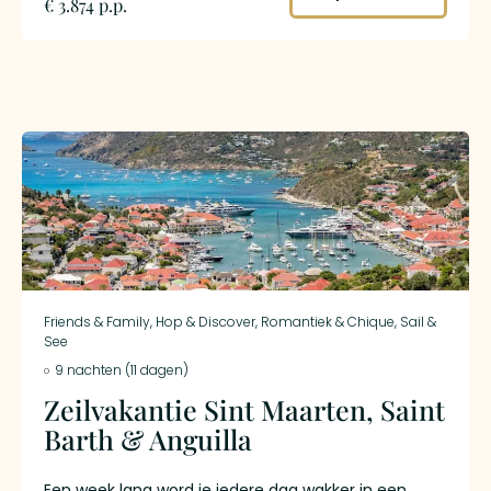
€ 3.874 p.p.
beklimming van Mount Scenery – het hoogste punt
van heel Nederland. Daarna Sint Eustatius: een
eiland dat stilstaat in de tijd, met Fort Oranje,
vulkaan The Quill en een onderwaterwereld vol
scheepswrakken. Je sluit af op het strand van Saint
Martin en de gastronomische verfijning van het
Franse Grand Case. Eilandhoppen door Caribisch
Nederland op zijn veelzijdigst met een vleugje Franse
Antillen.
Friends & Family
,
Hop & Discover
,
Romantiek & Chique
,
Sail &
See
9 nachten (11 dagen)
Zeilvakantie Sint Maarten, Saint
Barth & Anguilla
Een week lang word je iedere dag wakker in een