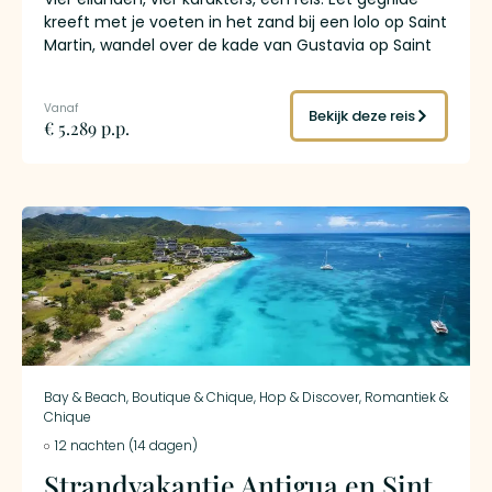
kreeft met je voeten in het zand bij een lolo op Saint
Martin, wandel over de kade van Gustavia op Saint
Barth terwijl de zon achter de superjachten zakt,
beklim de hoogste vulkaan van de Kleine Antillen op
Guadeloupe en proef de enige rum ter wereld met
Bekijk deze reis
€ 5.289 p.p.
een AOC-keurmerk op Martinique. Dit is
eilandhoppen door de Franse Antillen: achttien
nachten, vier werelden, overal de euro in je zak.
Bay & Beach
,
Boutique & Chique
,
Hop & Discover
,
Romantiek &
Chique
12 nachten (14 dagen)
Strandvakantie Antigua en Sint