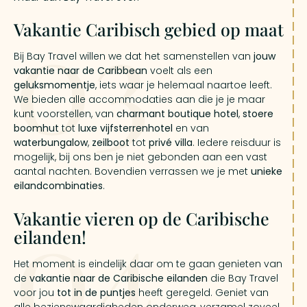
03
Vakantie Caribisch gebied op maat
Bij Bay Travel willen we dat het samenstellen van
jouw
vakantie naar de Caribbean
voelt als een
geluksmomentje
, iets waar je helemaal naartoe leeft.
We bieden alle accommodaties aan die je je maar
kunt voorstellen, van
charmant boutique hotel
,
stoere
boomhut
tot
luxe
vijfsterrenhotel
en van
waterbungalow
,
zeilboot
tot
privé villa
. Iedere reisduur is
mogelijk, bij ons ben je niet gebonden aan een vast
aantal nachten. Bovendien verrassen we je met
unieke
eilandcombinaties
.
04
Vakantie vieren op de Caribische
eilanden!
Het moment is eindelijk daar om te gaan genieten van
de
vakantie naar de Caribische eilanden
die Bay Travel
voor jou
tot in de puntjes
heeft geregeld. Geniet van
alle bezienswaardigheden onderweg, verzamel zoveel