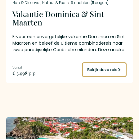
Hop & Discover
,
Natuur & Eco
9 nachten (11 dagen)
Vakantie Dominica & Sint
Maarten
Ervaar een onvergetelijke vakantie Dominica en Sint
Maarten en beleef de ultieme combinatiereis naar
twee paradijselijke Caribische eilanden. Deze unieke
reis combineert de ongerepte natuur van Dominica
met de levendige cultuur en de prachtige stranden
van Sint Maarten.
Bekijk deze reis
€ 3.998 p.p.