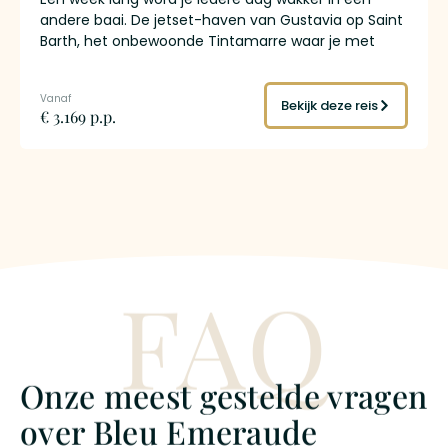
andere baai. De jetset-haven van Gustavia op Saint
Barth, het onbewoonde Tintamarre waar je met
zeeschildpadden snorkelt, de stille stranden van
Anguilla waar het zand zo fijn is dat het onder je
voeten verdwijnt. Tussendoor anker je bij afgelegen
Bekijk deze reis
€ 3.169 p.p.
baaien met alleen een catamaran en een schipper
die de route kent. Drie eilanden, drie werelden,
verbonden door een luxe catamaran met
bemanning die vaart en kookt terwijl jij de
Bovenwindse Eilanden ontdekt. Geen zeilervaring
nodig.
FAQ
Onze meest gestelde vragen
over Bleu Emeraude