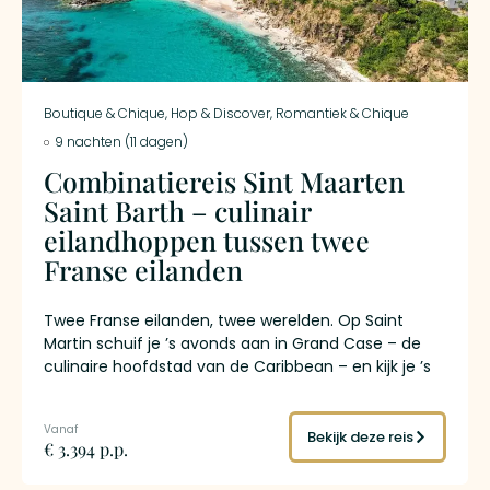
Boutique & Chique
,
Hop & Discover
,
Romantiek & Chique
9 nachten (11 dagen)
Combinatiereis Sint Maarten
Saint Barth – culinair
eilandhoppen tussen twee
Franse eilanden
Twee Franse eilanden, twee werelden. Op Saint
Martin schuif je ’s avonds aan in Grand Case – de
culinaire hoofdstad van de Caribbean – en kijk je ’s
ochtends uit over Pinel Island vanuit een boutique
hotel waar nooit meer dan twaalf gasten verblijven.
Op Saint Barth rijd je in een Mini Cooper Cabrio door
Bekijk deze reis
€ 3.394 p.p.
de haarspeldbochten boven Gustavia, waar de
jachten in de haven liggen en de boetieks van