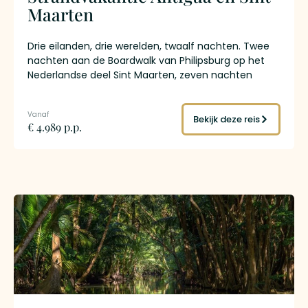
Maarten
Drie eilanden, drie werelden, twaalf nachten. Twee
nachten aan de Boardwalk van Philipsburg op het
Nederlandse deel Sint Maarten, zeven nachten
Antigua tussen de historische jachthaven van
English Harbour en de stille westkust, drie afsluitende
nachten op het Franse deel Saint Martin met Pinel
Bekijk deze reis
€ 4.989 p.p.
Island voor de deur en Grand Case als culinaire
finale. Eén directe KLM-vlucht vanuit Amsterdam,
vier kleinschalige boutique hotels, en overal het
tempo van een relaxte strandvakantie.