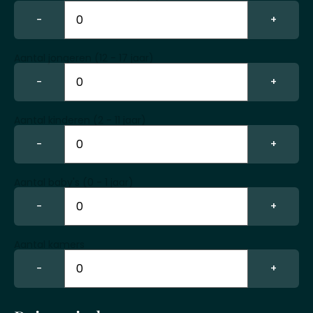
−
+
Aantal jongeren (12 - 17 jaar)
−
+
Aantal kinderen (2 - 11 jaar)
−
+
Aantal baby's (0 - 1 jaar)
−
+
Aantal kamers
−
+