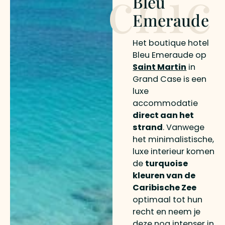
chic
Bleu
Emeraude
Het boutique hotel
Bleu Emeraude op
Saint Martin
in
Grand Case is een
luxe
accommodatie
direct aan het
strand
. Vanwege
het minimalistische,
luxe interieur komen
de
turquoise
kleuren van de
Caribische Zee
optimaal tot hun
recht en neem je
deze nog intenser in