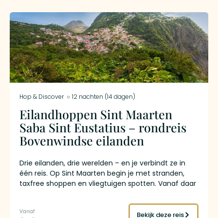
Hermès en Chopard aan de kade staan. De vlucht
tussen de eilanden duurt twaalf minuten. Het
verschil in sfeer is groter dan de afstand doet
vermoeden.
Hop & Discover
12 nachten (14 dagen)
Eilandhoppen Sint Maarten
Saba Sint Eustatius – rondreis
Bovenwindse eilanden
Drie eilanden, drie werelden – en je verbindt ze in
één reis. Op Sint Maarten begin je met stranden,
taxfree shoppen en vliegtuigen spotten. Vanaf daar
vlieg je in een kwartier naar Saba, waar je landt op
de kortste commerciële landingsbaan ter wereld.
Witte dorpjes, tropisch regenwoud en een
Bekijk deze reis