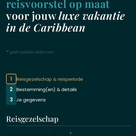
reisvoorstel op maat
voor jouw
luxe vakantie
in de Caribbean
"
*
" geeft vereiste velden aan
1
Reisgezelschap & reisperiode
2
Bestemming(en) & details
3
Je gegevens
Reisgezelschap
Aantal volwassenen (18+ jaar)
*