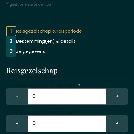
"
*
" geeft vereiste velden aan
1
Reisgezelschap & reisperiode
2
Bestemming(en) & details
3
Je gegevens
Reisgezelschap
Aantal volwassenen (18+ jaar)
*
−
+
Aantal jongeren (12 - 17 jaar)
−
+