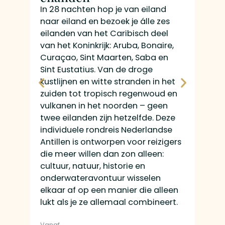
Bov
In 28 nachten hop je van eiland
Drie 
naar eiland en bezoek je álle zes
verbi
eilanden van het Caribisch deel
Maar
van het Koninkrijk: Aruba, Bonaire,
taxf
Curaçao, Sint Maarten, Saba en
spott
Sint Eustatius. Van de droge
kwar
kustlijnen en witte stranden in het
op d
zuiden tot tropisch regenwoud en
land
vulkanen in het noorden – geen
dorp
twee eilanden zijn hetzelfde. Deze
bekl
individuele rondreis Nederlandse
het 
Antillen is ontworpen voor reizigers
Nede
die meer willen dan zon alleen:
een e
cultuur, natuur, historie en
met F
onderwateravontuur wisselen
en e
elkaar af op een manier die alleen
sche
lukt als je ze allemaal combineert.
stra
Vanaf