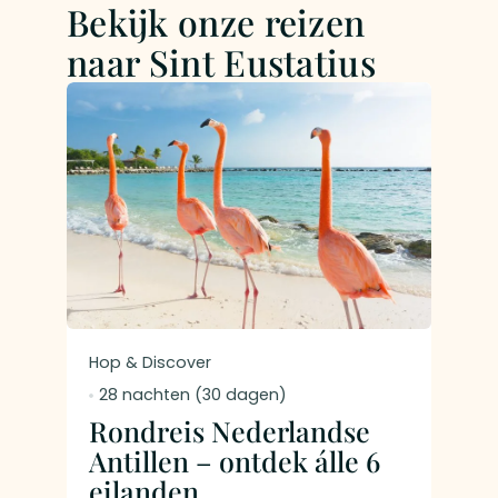
Bekijk onze reizen
naar Sint Eustatius
Hop &
Hop & Discover
12 n
28 nachten (30 dagen)
Eil
Rondreis Nederlandse
Maa
Antillen – ontdek álle 6
Eus
eilanden