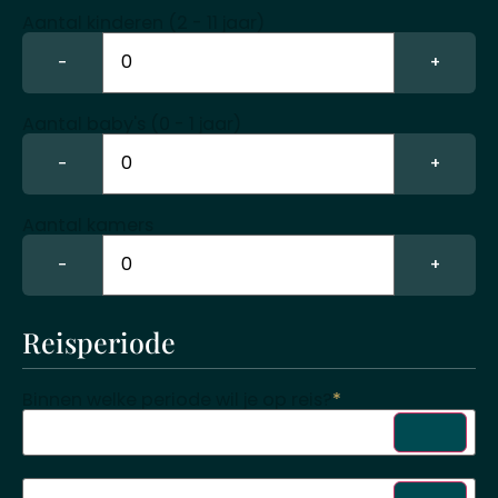
Aantal kinderen (2 - 11 jaar)
−
+
Aantal baby's (0 - 1 jaar)
−
+
Aantal kamers
−
+
Reisperiode
Binnen welke periode wil je op reis?
*