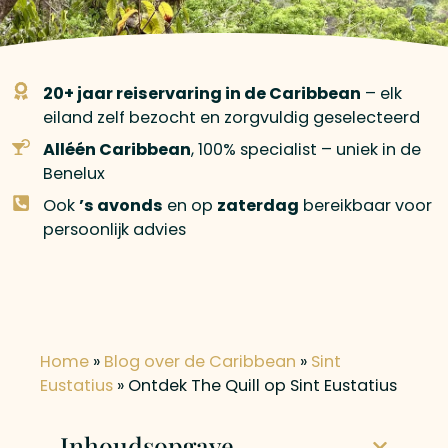
20+ jaar reiservaring in de Caribbean
– elk
eiland zelf bezocht en zorgvuldig geselecteerd
Alléén Caribbean
, 100% specialist – uniek in de
Benelux
Ook
’s avonds
en op
zaterdag
bereikbaar voor
persoonlijk advies
Home
»
Blog over de Caribbean
»
Sint
Eustatius
»
Ontdek The Quill op Sint Eustatius
Inhoudsopgave