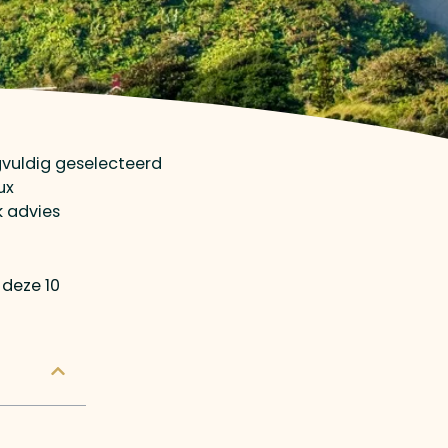
gvuldig geselecteerd
ux
k advies
 deze 10