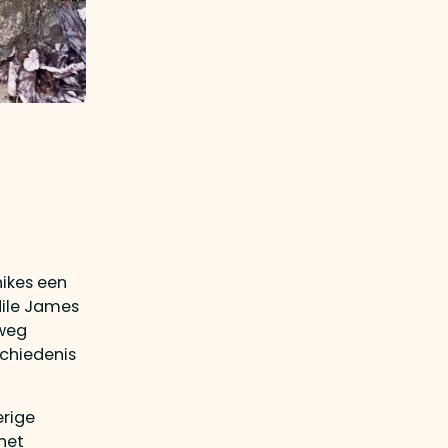
hikes een
dile James
rweg
schiedenis
erige
het