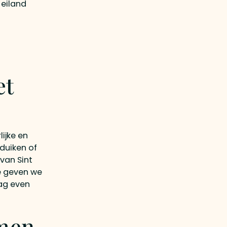
 eiland
et
ijke en
 duiken of
 van Sint
ie geven we
aag even
mmen