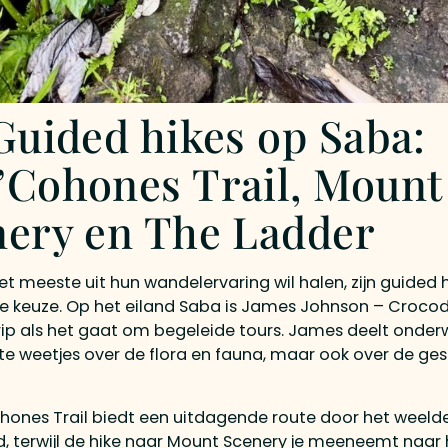
Guided hikes op Saba:
’Cohones Trail, Mount
nery en The Ladder
et meeste uit hun wandelervaring wil halen, zijn guided 
e keuze. Op het eiland Saba is James Johnson – Croco
ip als het gaat om begeleide tours. James deelt onde
te weetjes over de flora en fauna, maar ook over de ge
ones Trail biedt een uitdagende route door het weeld
 terwijl de hike naar Mount Scenery je meeneemt naar 