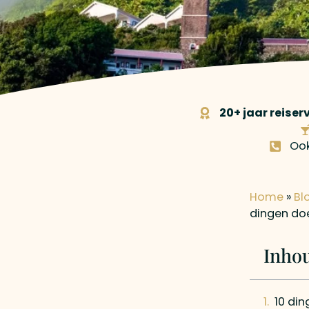
20+ jaar reiser
Oo
Home
»
Bl
dingen do
Inho
10 di