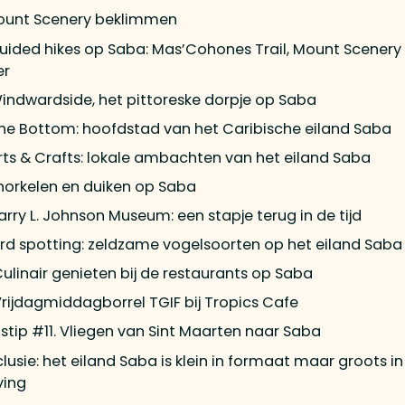
ount Scenery beklimmen
uided hikes op Saba: Mas’Cohones Trail, Mount Scenery
er
indwardside, het pittoreske dorpje op Saba
he Bottom: hoofdstad van het Caribische eiland Saba
rts & Crafts: lokale ambachten van het eiland Saba
norkelen en duiken op Saba
arry L. Johnson Museum: een stapje terug in de tijd
ird spotting: zeldzame vogelsoorten op het eiland Saba
Culinair genieten bij de restaurants op Saba
Vrijdagmiddagborrel TGIF bij Tropics Cafe
stip #11. Vliegen van Sint Maarten naar Saba
usie: het eiland Saba is klein in formaat maar groots in
ving