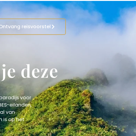
Ontvang reisvoorstel
je deze
paradijs voor
BES-eilanden,
tal van
 is op het