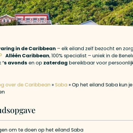
varing in de Caribbean
– elk eiland zelf bezocht en zor
Alléén Caribbean
, 100% specialist – uniek in de Benel
k
’s avonds
en op
zaterdag
bereikbaar voor persoonlij
og over de Caribbean
»
Saba
»
Op het eiland Saba kun je
en
udsopgave
ngen om te doen op het eiland Saba