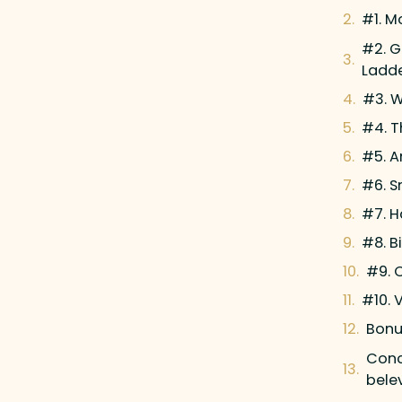
#1. M
#2. G
Ladd
#3. W
#4. T
#5. A
#6. S
#7. H
#8. B
#9. 
#10. 
Bonu
Concl
bele