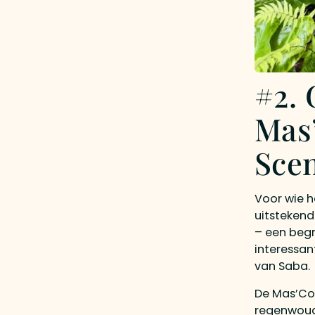
#2. 
Mas
Sce
Voor wie h
uitstekend
– een begr
interessan
van Saba.
De Mas’Coh
regenwoud,