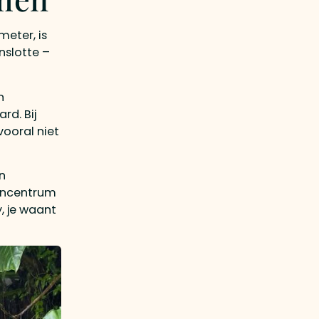
eter, is
nslotte –
n
d. Bij
vooral niet
n
uincentrum
, je waant