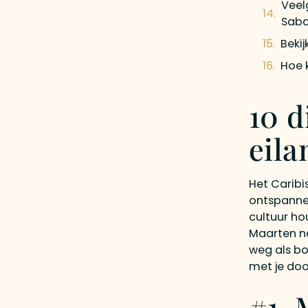
Veel
Sab
Beki
Hoe 
10 d
eila
Het Caribi
ontspannen
cultuur hou
Maarten na
weg als bo
met je doo
#1.