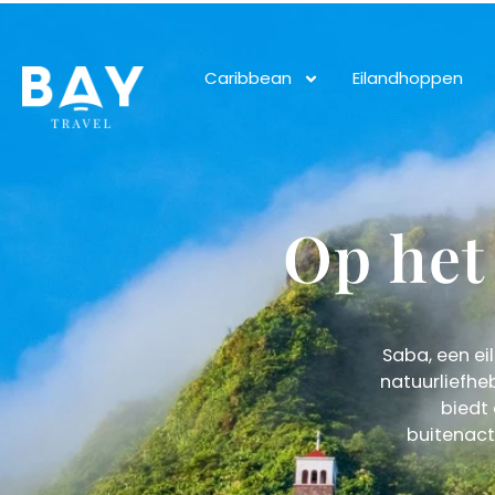
Caribbean
Eilandhoppen
Op het
Saba, een ei
natuurliefheb
biedt 
buitenact