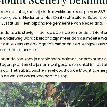
ery op Saba, met zijn indrukwekkende hoogte van 887 m
 berg van… Nederland! Het Caribische eiland Saba is te
nt Eustatius – een bijzondere gemeente van Nederland.
ar de top is stevig, maar de adembenemende uitzichte
e onderweg wordt beloond zijn meer dan de moeite waar
r kun je zelfs de omliggende eilanden zien. Vergeet dus 
era mee te nemen!
naar de top kom je orchideeën, palmen, boomvarens e
 tegen, planten die je normaal gesproken enkel in het t
k is ook het subtropische nevelwoud op de Mount Scenery
jk in de wolken onderweg naar de top.