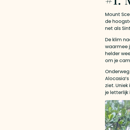
Mount Scen
de hoogste
net als Si
De klim na
waarmee j
helder wee
om je cam
Onderweg 
Alocasia’s
ziet. Unie
je letterli