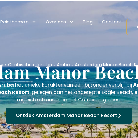
Reisthema’s
Over ons
Blog
Contact
dam Manor Beach
e
»
Caribische eilanden
»
Aruba
»
Amsterdam Manor Beach Re
Aruba
het unieke karakter van een bijzonder verblijf bij
A
ach Resort
, gelegen aan het ongerepte Eagle Beach, 
mooiste stranden in het Caribisch gebied.
Ontdek Amsterdam Manor Beach Resort