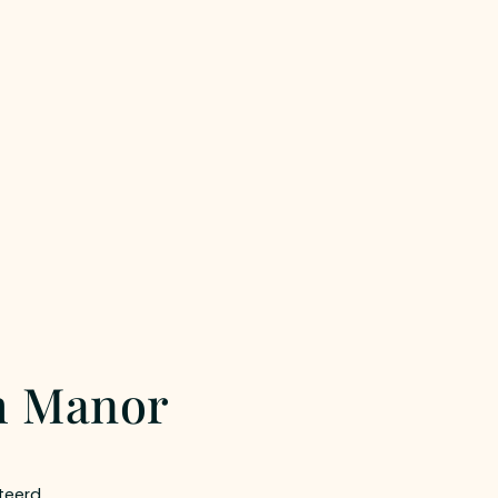
m Manor
teerd.