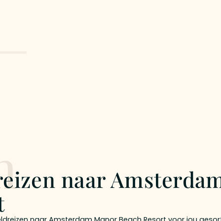
n
 reizen naar Amsterda
t
ldreizen naar Amsterdam Manor Beach Resort voor jou gesor