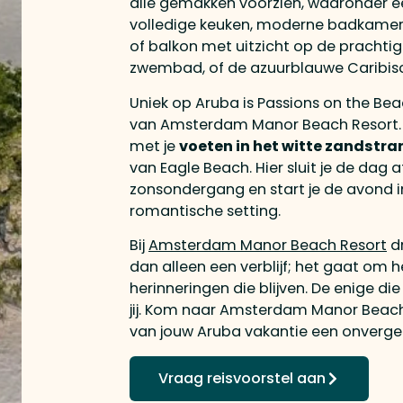
alle gemakken voorzien, waaronder ee
volledige keuken, moderne badkamer,
of balkon met uitzicht op de prachtige
zwembad, of de azuurblauwe Caribisc
Uniek op Aruba is Passions on the Bea
van Amsterdam Manor Beach Resort. Hier
met je
voeten in het witte zandstra
van Eagle Beach. Hier sluit je de dag 
zonsondergang en start je de avond i
romantische setting.
Bij
Amsterdam Manor Beach Resort
d
dan alleen een verblijf; het gaat om 
herinneringen die blijven. De enige di
jij. Kom naar Amsterdam Manor Beac
van jouw Aruba vakantie een onvergete
Vraag reisvoorstel aan