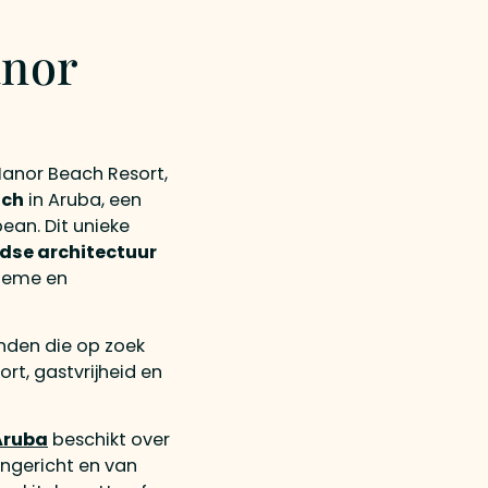
nor
nor Beach Resort,
ach
in Aruba, een
ean. Dit unieke
dse architectuur
tieme en
enden die op zoek
rt, gastvrijheid en
Aruba
beschikt over
 ingericht en van