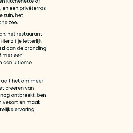
n kitchenette of
 en een privéterras
 tuin, het
he zee.
ch, het restaurant
 zit je letterlijk
nd
aan de branding
af met een
n een ultieme
raait het om meer
het creëren van
e nog ontbreekt, ben
h Resort en maak
lijke ervaring.