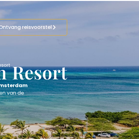
Ontvang reisvoorstel
 Resort
sort
msterdam
een van de