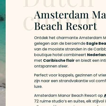
charm
Amsterdam Ma
Beach Resort
Ontdek het charmante Amsterdam Ma
gelegen aan de beroemde
Eagle Be
van de mooiste stranden in de Caribb
boutique hotel combineert
Nederlan
met
Caribische flair
en biedt een in
ontspannen sfeer.
Perfect voor koppels, gezinnen of vri
zijn naar een strandvakantie vol comfo
luxe.
Amsterdam Manor Beach Resort op
72 ruime studio’s en suites, elk stijlvol