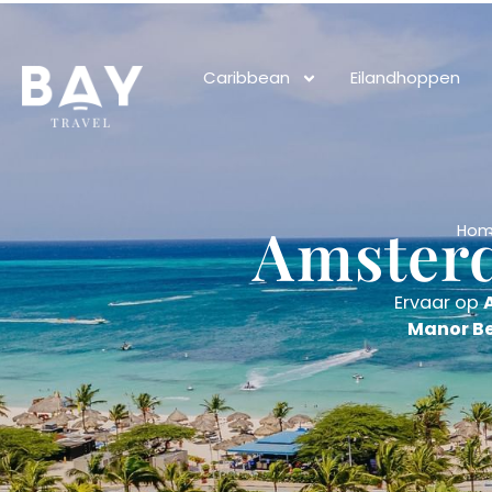
Caribbean
Eilandhoppen
Amster
Hom
Ervaar op
Manor Be